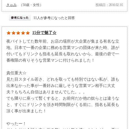
きゅみ
（50歳・女性）
投稿日：2016.02.10
11人が参考になったと回答
15分で魅了☆
夜バイトしてた数年前、お店の場所が大企業が集まる有名な立
地。日本で一番の企業に務める営業マンの団体が来た時、誰が
付いてもドリンクも指名も延長も取れないから、最後の砦で一
番権限の有りそうな営業マンに付けられました！
責任重大☆
見た目スタイル若さ、どれを取っても特別ではない私が、誰も
出来なかった事が一番好みに厳しそうな営業マン相手に大丈
夫？もちろん自信はありませんでした。。。
でも隣りに座って暫くすると、お前何だか他の奴らとは違うな
と、すぐにドリンクを頂き時間制限がくる前に、指名も延長も
頂く事が出来ました！
やったー！