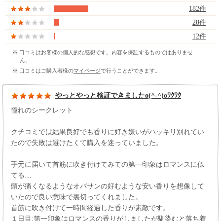
182件
28件
12件
※ 口コミはお客様の個人的な感想です。内容を保証するものではありませ
ん。
※ 口コミはご購入者様の
マイページ
で行うことができます。
やっとやっと検証できましたo(^-^)oﾜｸﾜｸ
憧れのシークレット
クチコミでは結果良好でも香りに好き嫌いがハッキリ別れてい
たので失敗は避けたくて購入を迷っていました。
手元に届いて首筋に吹き付けてみての第一印象はロマンスに似
てる…
頭が痛くなるようなオバサンの好むような安い香りを想像して
いたので良い意味で裏切ってくれました。
首筋に吹き付けて一時間経過した香りが素敵です。
１日目:第一印象はロマンスの香りがしましたが馴染むと落ち着