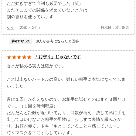
ただ効きすぎて自制も必要でした（笑）
まだそこまでの関係を求めていないときは
別の香りを使っています
ケイ
（25歳・女性）
投稿日：2016.03.29
19人が参考になったと回答
「お守り」じゃないです
香水が秘める実力は確かです。
これ以上ないハードルの高い、難しい相手に本気になってしま
いました。
週に１回しか会えないので、お相手に試せたのはまだ３回だけ
です。（１回２時間程度）
だんだんと距離が近づいており、口数が増え、決して私に手を
出してはいけないお相手の男性は、少しずつ表情が緩みかか
り、お顔が赤く、ドキドキとしていることを感じています。
時々マスクを下にずらしています。