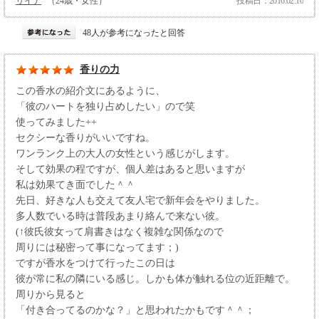
リイナ
（24歳・女性）
投稿日：2016.02.10
48人が参考になったと回答
香りの力
この香水の紹介文にあるように、
「彼のハートを独り占めしたい」ので笑
使ってみました++
セクシーな香りがいいですね。
ワンランク上の大人の女性という感じがします。
そして効果の程ですが、個人差はあると思いますが
私は効果てき面でした＾＾
先日、好きな人も交えて友人宅で新年会をやりました。
多人数でいる時は普段あまり絡んで来ない彼。
(↑彼氏彼女って肩書きはなく複雑な関係なので
周りには秘密って事になってます；)
ですが香水をつけて行ったこの日は
彼が常に私の隣にいる感じ。しかも体が触れる位の近距離で。
周りから見ると
「付き合ってるのかな？」と思われたかもです＾＾；