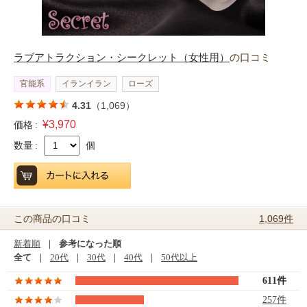
ラブアトラクション・シークレット（女性用）
の口コミ
官能系
イランイラン
ローズ
4.31
（1,069）
¥3,970
価格 :
数量 :
個
1,069件
この商品の口コミ
新着順
｜
参考になった順
全て
｜
20代
｜
30代
｜
40代
｜
50代以上
611件
257件