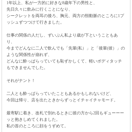
1年以上、私が一方的に好きな8歳年下の男性と、
先日久々に飲みに行くことになり、
シークレットを両耳の後ろ、胸元、両方の頸動脈のところに1プ
ッシュずつつけて行きました。
仕事の関係の人だし、ずいぶん私より歳が下ということもあ
り、
今までどんなに二人で飲んでも「先輩(私）」と「後輩(彼）」の
ような関係性が崩れず、
どんなに酔っぱらっていても恥ずかしくて、軽いボディタッチ
もできませんでした。
それがナント！
二人とも酔っぱらっていたこともあるかもしれないけど、
今回は帰り、店を出たときからずっとイチャイチャモード。
最寄駅に着き、改札で別れるときに彼の方から2回もギューーー
ッと抱きしめてくれました。
私の首のところに顔をうずめて。