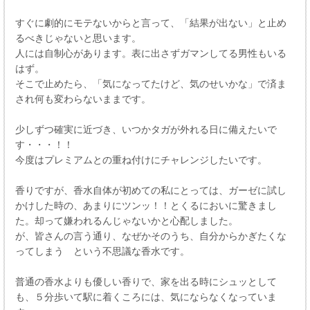
すぐに劇的にモテないからと言って、「結果が出ない」と止め
るべきじゃないと思います。
人には自制心があります。表に出さずガマンしてる男性もいる
はず。
そこで止めたら、「気になってたけど、気のせいかな」で済ま
され何も変わらないままです。
少しずつ確実に近づき、いつかタガが外れる日に備えたいで
す・・・！！
今度はプレミアムとの重ね付けにチャレンジしたいです。
香りですが、香水自体が初めての私にとっては、ガーゼに試し
かけした時の、あまりにツンッ！！とくるにおいに驚きまし
た。却って嫌われるんじゃないかと心配しました。
が、皆さんの言う通り、なぜかそのうち、自分からかぎたくな
ってしまう という不思議な香水です。
普通の香水よりも優しい香りで、家を出る時にシュッとして
も、５分歩いて駅に着くころには、気にならなくなっていま