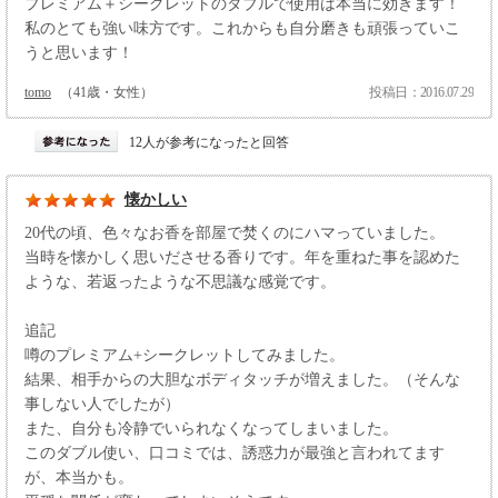
プレミアム＋シークレットのダブルで使用は本当に効きます！
私のとても強い味方です。これからも自分磨きも頑張っていこ
うと思います！
tomo
（41歳・女性）
投稿日：2016.07.29
12人が参考になったと回答
懐かしい
20代の頃、色々なお香を部屋で焚くのにハマっていました。
当時を懐かしく思いださせる香りです。年を重ねた事を認めた
ような、若返ったような不思議な感覚です。
追記
噂のプレミアム+シークレットしてみました。
結果、相手からの大胆なボディタッチが増えました。（そんな
事しない人でしたが）
また、自分も冷静でいられなくなってしまいました。
このダブル使い、口コミでは、誘惑力が最強と言われてます
が、本当かも。