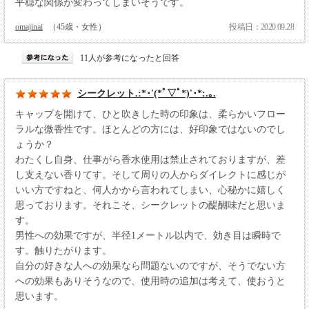
平穏な関係が変わってしまいそうです。
omajinai
（45歳・女性）
投稿日：2020.09.28
11人が参考になったと回答
シークレット.:*･'(*ﾟ▽ﾟ*)'･*:.｡.
キャップを開けて、ひと吹きした時の印象は、柔らかいフロー
ラルな微香性です。ほとんどの方には、好印象ではないのでし
ょうか？
わたくし自身、仕事がら香水使用は禁止されておりますが、差
し支えない香りてす。そして周りの人からダイレクトに感じが
いい方ですねと、何人かから言われてしまい、心秘かに嬉しく
思っております。それこそ、シークレットの醍醐味だと思いま
す。
男性への効果ですが、半径1メートル以内で、効き目は瞬時で
す。触りたがります。
自分の好きな人への効果なら問題ないのですが、そうでない方
への効果もありそうなので、使用時の追加は考えて、使おうと
思います。