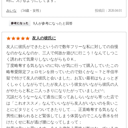
時につけるようにしてます。
みいな
（54歳・女性）
投稿日：2026.04.01
9人が参考になったと回答
友人の彼氏に
友人に彼氏ができたというので数年フリーな私に対しての自慢
なのかなんなのか、三人で何故か遊びに行こう！なんてしつこ
く誘われて気乗りしないながらもＯＫ。
丁度略奪する気もないのに匂いが気に行って購入していたこの
略奪愛限定フェロモンを持っていたので効くかな～？と半信半
疑で付けて友人の彼氏と会いました。お互い最初はちょっとぎ
くしゃくしながらでしたが友人という彼女がいながら彼氏の人
がやたらと私と二人っきりになりたがっていました(^^;
冗談だろうなーなんて適当に笑ってあしらいながら寄った店で
は「これオススメ」なんていいながら友人がいないのを良いこ
とにピタリとくっついてきたりして…。正直略奪する気もなく
男性に触られるとど緊張してしまう体質なのでこんな香水を付
けたくせに私が逃げ腰になってしまって；