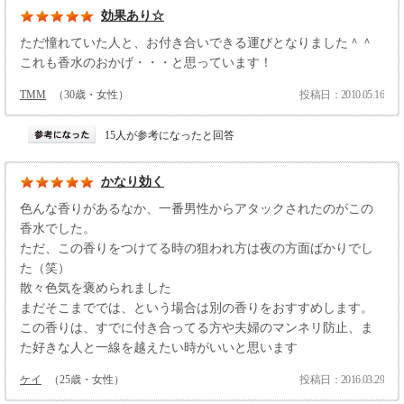
効果あり☆
ただ憧れていた人と、お付き合いできる運びとなりました＾＾
これも香水のおかげ・・・と思っています！
TMM
（30歳・女性）
投稿日：2010.05.16
15人が参考になったと回答
かなり効く
色んな香りがあるなか、一番男性からアタックされたのがこの
香水でした。
ただ、この香りをつけてる時の狙われ方は夜の方面ばかりでし
た（笑）
散々色気を褒められました
まだそこまででは、という場合は別の香りをおすすめします。
この香りは、すでに付き合ってる方や夫婦のマンネリ防止、ま
た好きな人と一線を越えたい時がいいと思います
ケイ
（25歳・女性）
投稿日：2016.03.29