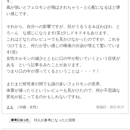
す。
風が強いとフェロモンが飛ばされちゃう～と心配になるほど儚
い感じです。
それから、自分への影響ですが、目がうるうる＆ほわほわ、と
ろ～ん な感じになります(笑)少しドキドキもあります。
これはどなたのレビューでも見かけなかったのですが、これを
つけてると、何だか甘い感じの唾液の分泌が増えて驚いていま
す(笑)
女性ホルモンの減少とともに口の中が乾いていくという症状が
ある という記事をみたことがあります。
つまり口の中が潤ってくるということは・・・？！
まだまだ研究者の間でも謎の多いフェロモンの世界。
体重が減ったりというレビューも見かけたので、何か不思議な
変化が起こってるのかもしれないですね。
まる
（36歳・女性）
投稿日：2022.10.23
19人が参考になったと回答