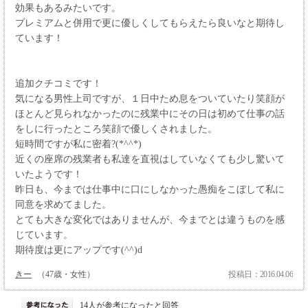
効果もあるみたいです。
プレミアムと併用で更に優しくしてもらえたら良いなと期待し
ています！
追加クチコミです！
気になる男性上司ですが、１日中ため息をついていたり笑顔が
ほとんど見られなかったのに残業中にその日は初めて仕事の話
をしに行ったところ笑顔で優しくされました。
短時間ですが私に密着?(*^^*)
近くの座席の残業者も私達を直視はしていなくても少し驚いて
いたようです！
昨日も、今までは仕事中に口にしなかった愚痴をこぼして私に
同意を求めてました。
とても大きな変化ではありませんが、今までとは違うものを感
じています。
期待度は更にアップです(^^)d
きー
（47歳・女性）
投稿日：2016.04.06
14人が参考になったと回答