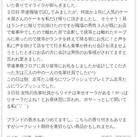
いた香りでイライラが和らぎました。
２日目:早速職場で試してみましたが、何故か上司に人気のケー
キ屋さんのケーキを私だけ帰りに頂きましたし、そうそう！昼
はランチに独りで出掛けたのですが職場の男性３人が既にお店
で食事中でしたので離れた所で会釈して彼等とは離れたテーブ
ルに座ったので彼等がランチを終えて帰る前にお先に！と声を
私に声を掛けて店をでて行き私も食事が終わり会計を済ませよ
うとしたときにお店の方に会計は男性のお客様がされてますと
言われ驚きました。
早速事務フロアに戻り彼等にお礼をしましたが会計してくださ
った方は三人の中の一人の先輩社員でした(^^)
この日は朝、左耳たぶ後ろにワンプッシュでプレミアム左耳た
ぶにワンプッシュでした。
３日目:女性の先輩社員からリイナは幸せオーラがある！やっぱ
りオーラだよね！とお昼休憩に言われ、ポヤ～っとして聞いて
る私(´▽｀)
ブランドの香水もあつめてますし、こちらの香り付きもありま
すがシークレット期待を裏切らない商品かもしれません。