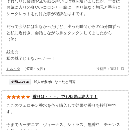
それなりに会話や立ち振る舞いには気を遣いましたが、一番は
お気に入りの爽やかコロンと一緒に、さり気なく胸元と手首に
シークレットを付けた事が秘訣なはずです。
だって会話には出なかったけど、座った瞬間からの15分間ずっ
と私に近付き、会話しながら鼻をクンクンしてましたから
（笑）
残念☆
私の魅了じゃなかったー！
ミルク☆
（47歳・女性）
投稿日：2013.11.13
10人が参考になったと回答
香りは・・・。でも効果は絶大？！
ここのフェロモン香水を色々購入して効果や香りを検証中で
す。
今までガーデニア、ヴィーナス、シトラス、無香料、チャンス