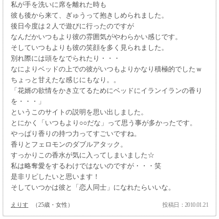
私が手を洗いに席を離れた時も
彼も後から来て、ぎゅうって抱きしめられました。
後日今度は２人で遊びに行ったのですが
なんだかいつもより彼の雰囲気がやわらかい感じです。
そしていつもよりも彼の笑顔を多く見られました。
別れ際には頭をなでられたり・・・
なによりベッドの上での彼がいつもよりかなり積極的でしたｗ
ちょっと甘えたな感じにもなり。。
「花婿の欲情をかき立てるためにベッドにイランイランの香り
を・・・」
というこのサイトの説明を思い出しました。
とにかく「いつもより○○だな」って思う事が多かったです。
やっぱり香りの持つ力ってすごいですね。
香りとフェロモンのダブルアタック。
すっかりこの香水が気に入ってしまいました☆
私は略奪愛をするわけではないのですが・・・笑
是非リピしたいと思います！
そしていつかは彼と「恋人同士」になれたらいいな。
えりす
（25歳・女性）
投稿日：2010.01.21