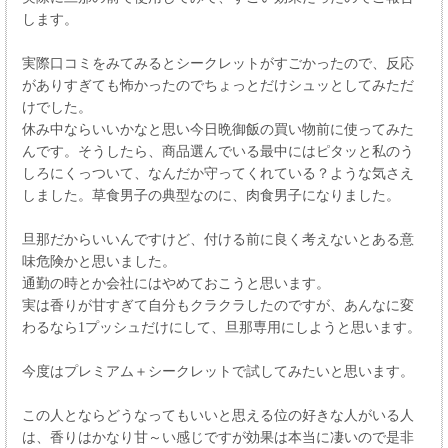
します。
実際口コミをみてみるとシークレットがすごかったので、反応
がありすぎても怖かったのでちょっとだけシュッとしてみただ
けでした。
休み中ならいいかなと思い今日晩御飯の買い物前に使ってみた
んです。そうしたら、商品選んでいる最中にはピタッと私のう
しろにくっついて、なんだか守ってくれている？ような気さえ
しました。草食男子の典型なのに、肉食男子になりました。
旦那だからいいんですけど、付ける前に良く考えないとある意
味危険かと思いました。
通勤の時とか会社にはやめておこうと思います。
実は香りが甘すぎて自分もクラクラしたのですが、あんなに変
わるなら1プッシュだけにして、旦那専用にしようと思います。
今度はプレミアム＋シークレットで試してみたいと思います。
この人とならどうなってもいいと思える位の好きな人がいる人
は、香りはかなり甘～い感じですが効果は本当に凄いので是非