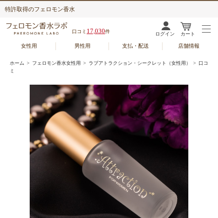
特許取得のフェロモン香水
17,030
口コミ
件
ログイン
カート
女性用
男性用
支払・配送
店舗情報
ホーム
>
フェロモン香水女性用
>
ラブアトラクション・シークレット（女性用）
> 口コ
ミ