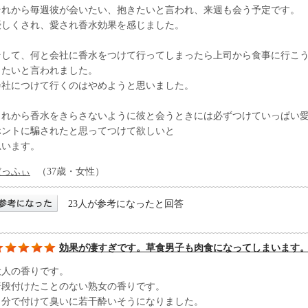
それから毎週彼が会いたい、抱きたいと言われ、来週も会う予定です。
優しくされ、愛され香水効果を感じました。
そして、何と会社に香水をつけて行ってしまったら上司から食事に行こ
したいと言われました。
会社につけて行くのはやめようと思いました。
これから香水をきらさないように彼と会うときには必ずつけていっぱい
ホントに騙されたと思ってつけて欲しいと
思います。
だっふぃ
（37歳・女性）
23人が参考になったと回答
効果が凄すぎです。草食男子も肉食になってしまいます
大人の香りです。
普段付けたことのない熟女の香りです。
自分で付けて臭いに若干酔いそうになりました。