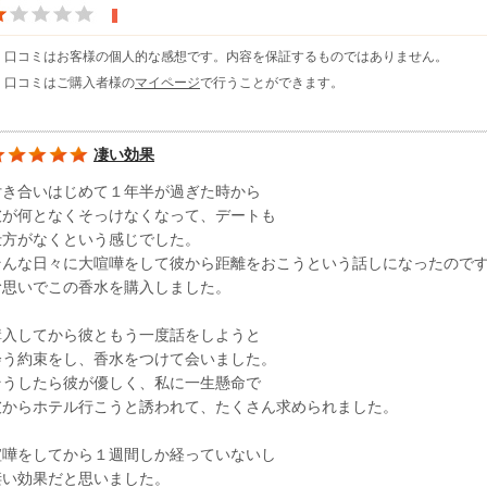
※ 口コミはお客様の個人的な感想です。内容を保証するものではありません。
※ 口コミはご購入者様の
マイページ
で行うことができます。
凄い効果
付き合いはじめて１年半が過ぎた時から
彼が何となくそっけなくなって、デートも
仕方がなくという感じでした。
そんな日々に大喧嘩をして彼から距離をおこうという話しになったので
む思いでこの香水を購入しました。
購入してから彼ともう一度話をしようと
会う約束をし、香水をつけて会いました。
そうしたら彼が優しく、私に一生懸命で
彼からホテル行こうと誘われて、たくさん求められました。
喧嘩をしてから１週間しか経っていないし
凄い効果だと思いました。