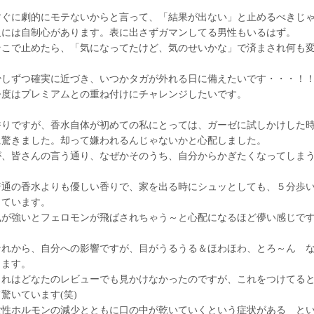
すぐに劇的にモテないからと言って、「結果が出ない」と止めるべきじ
人には自制心があります。表に出さずガマンしてる男性もいるはず。
そこで止めたら、「気になってたけど、気のせいかな」で済まされ何も
少しずつ確実に近づき、いつかタガが外れる日に備えたいです・・・！
今度はプレミアムとの重ね付けにチャレンジしたいです。
香りですが、香水自体が初めての私にとっては、ガーゼに試しかけした
に驚きました。却って嫌われるんじゃないかと心配しました。
が、皆さんの言う通り、なぜかそのうち、自分からかぎたくなってしま
普通の香水よりも優しい香りで、家を出る時にシュッとしても、５分歩
っています。
風が強いとフェロモンが飛ばされちゃう～と心配になるほど儚い感じで
それから、自分への影響ですが、目がうるうる＆ほわほわ、とろ～ん な
ります。
これはどなたのレビューでも見かけなかったのですが、これをつけてる
て驚いています(笑)
女性ホルモンの減少とともに口の中が乾いていくという症状がある と