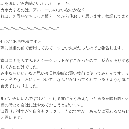
臭いを嗅いだら内臓がホカホカしました。
ホカホカするのは、アルコールのせいなのかな？
これは、無香料でちょっと慣らしてから使おうと思います。検証してま
///////////////////////////////////////////////////
013.07.13<再投稿です＞
実際に旦那の前で使用してみて、すごい効果だったのでご報告します。
実際口コミをみてみるとシークレットがすごかったので、反応がありす
としてみただけでした。
休み中ならいいかなと思い今日晩御飯の買い物前に使ってみたんです。
タッと私のうしろにくっついて、なんだか守ってくれている？ような気
肉食男子になりました。
旦那だからいいんですけど、付ける前に良く考えないとある意味危険か
通勤の時とか会社にはやめておこうと思います。
実は香りが甘すぎて自分もクラクラしたのですが、あんなに変わるなら1
うと思います。