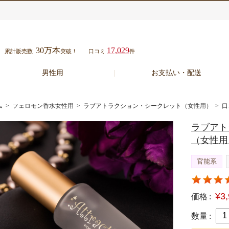
30万本
17,029
累計販売数
突破！
口コミ
件
男性用
お支払い・配送
ム
>
フェロモン香水女性用
>
ラブアトラクション・シークレット（女性用）
> 口
ラブアト
（女性用
官能系
¥3
価格 :
数量 :