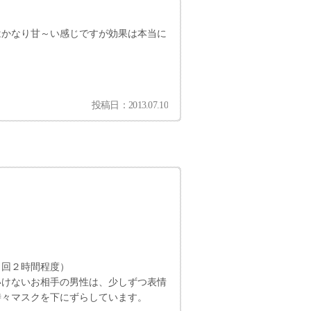
はかなり甘～い感じですが効果は本当に
投稿日：2013.07.10
。
１回２時間程度）
いけないお相手の男性は、少しずつ表情
時々マスクを下にずらしています。