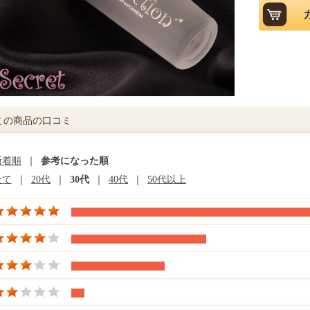
この商品の口コミ
新着順
｜
参考になった順
全て
｜
20代
｜
30代
｜
40代
｜
50代以上