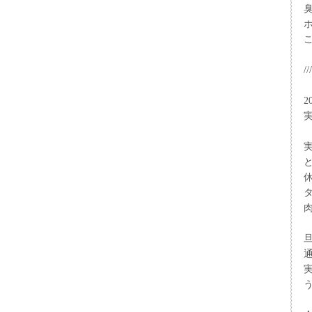
///
2