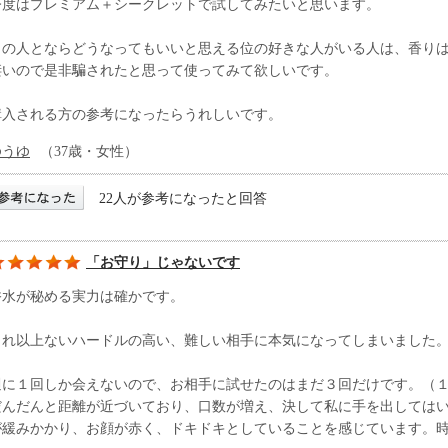
今度はプレミアム＋シークレットで試してみたいと思います。
この人とならどうなってもいいと思える位の好きな人がいる人は、香り
凄いので是非騙されたと思って使ってみて欲しいです。
購入される方の参考になったらうれしいです。
ゆうゆ
（37歳・女性）
22人が参考になったと回答
「お守り」じゃないです
香水が秘める実力は確かです。
これ以上ないハードルの高い、難しい相手に本気になってしまいました
週に１回しか会えないので、お相手に試せたのはまだ３回だけです。（
だんだんと距離が近づいており、口数が増え、決して私に手を出しては
が緩みかかり、お顔が赤く、ドキドキとしていることを感じています。