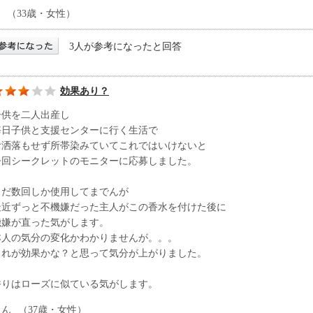
（33歳・女性）
3人が参考になったと回答
効果あり？
子供を二人出産し
毎日子供と支援センターに行く生活で
お洒落もせず所帯染みていてこれではいけないと
今回シークレットのモニターに応募しました。
まだ数回しか使用してまでんが
最近ずっと不機嫌だった主人がこの香水を付けた後に
機嫌が直った気がします。
本人の気分の変化かわかりませんが。。。
これが効果かな？と思って気分が上がりました。
香りはローズに似ている気がします。
７ん
（37歳・女性）