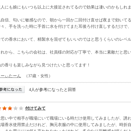
主人にも娘にもいつも以上に大接近されてるので効果は凄いのかもしれ
私自信、匂いに敏感なので、朝から一回か二回付け直せば夜まで効いて
時々、手を洗った時に手首に水を付けてまた耳後ろ付け直しするだけで
全ての香水において、精製水を混ぜてもいいのではと思うくらいのレベ
それから、こちらの会社は、社員様の対応が丁寧で、本当に素敵だと思
他の香りも楽しみながら見つけたいと思ってます！
ちーぃたーん
（37歳・女性）
4人が参考になったと回答
付けてみて
片思い中で相手が職場にいて職場にいる時だけ使用してみましたが、誘
職場香水使用禁止だけれど、胸元衣服の中に使用してみましたが、時折