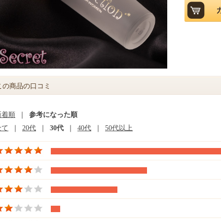
この商品の口コミ
新着順
｜
参考になった順
全て
｜
20代
｜
30代
｜
40代
｜
50代以上