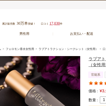
30万本
17,030
累計販売数
突破！
口コミ
件
男性用
お支払い・配送
ム
>
フェロモン香水女性用
>
ラブアトラクション・シークレット（女性用）
> 口
ラブアト
（女性用
官能系
¥3
価格 :
数量 :