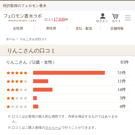
特許取得のフェロモン香水
17,030
口コミ
件
ログイン
カート
女性用
男性用
支払・配送
店舗情報
ホーム
> りんこさんの口コミ
りんこさんの口コミ
りんこさん（52歳・女性）
83件
51件
11件
14件
3件
4件
※ 口コミはお客様の個人的な感想です。内容を保証するものではありませ
ん。
※ 口コミはご購入者様の
マイページ
で行うことができます。