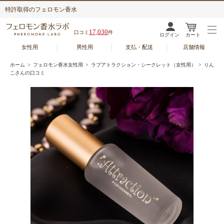
特許取得のフェロモン香水
17,030
口コミ
件
ログイン
カート
女性用
男性用
支払・配送
店舗情報
ホーム
>
フェロモン香水女性用
>
ラブアトラクション・シークレット（女性用）
> りん
こさんの口コミ