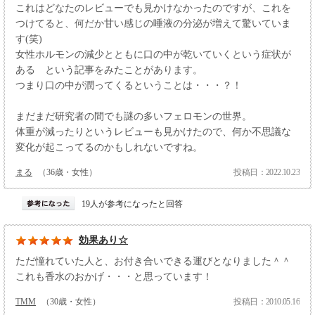
これはどなたのレビューでも見かけなかったのですが、これを
つけてると、何だか甘い感じの唾液の分泌が増えて驚いていま
す(笑)
女性ホルモンの減少とともに口の中が乾いていくという症状が
ある という記事をみたことがあります。
つまり口の中が潤ってくるということは・・・？！
まだまだ研究者の間でも謎の多いフェロモンの世界。
体重が減ったりというレビューも見かけたので、何か不思議な
変化が起こってるのかもしれないですね。
まる
（36歳・女性）
投稿日：2022.10.23
19人が参考になったと回答
効果あり☆
ただ憧れていた人と、お付き合いできる運びとなりました＾＾
これも香水のおかげ・・・と思っています！
TMM
（30歳・女性）
投稿日：2010.05.16