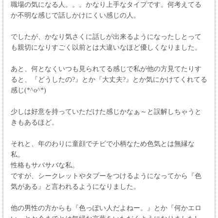
職場の気になる人。。。かなり上手なタイプです。何考えてる
か不明な感じで話しかけにくい感じの人。
でしたが、かなり気さくに話しが出来るようになったしとって
も親切になりすごく以前とは大違いなほど優しくなりました。
あと、何となくいつも見られてる感じで私が他の方見てたりす
ると、『どうしたの?』とか『大丈夫?』とか気にかけてくれてる
感じ(*^o^*)
少しは好意を持っていただけた感じかなぁ～と誤解しちゃうと
きもあるほど。
それと、年のわりに童顔でチビで小柄なため色気とは無縁な
私。
性格もサバサバな私。
ですが、シークレットやタブーをつけるようになってから『色
気がある』と言われるようになりました。
他の男性の方からも『色っぽい人だよねー。』とか『何かエロ