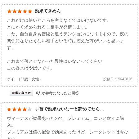
効果てきめん
これだけは使いどころを考えなくてはいけないです。
とにかく求められるし相手が発情します。
また、自分自身も普段と違うテンションになりますので、夜の
関係になりたくない相手といる時は控えた方がいいと思いま
す。
これまで落とせなかった異性はいないってくらい
この香水はやばいです。
ケイ
（33歳・女性）
投稿日：2024.08.06
6人が参考になったと回答
手首で効果ないなーと諦めてたら…
ヴィーナスが効果あったので、プレミアム、コレと次々に購
入。
プレミアムは倍の配合で効果あったけど、シークレットは今ひ
とつ。