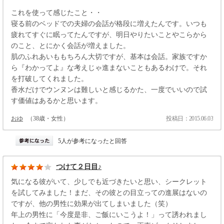
これを使って感じたこと・・
寝る前のベッドでの夫婦の会話が格段に増えたんです。いつも
疲れてすぐに眠ってたんですが、明日やりたいことやこらから
のこと、とにかく会話が増えました。
肌のふれあいももちろん大切ですが、基本は会話。家族ですか
ら『わかってよ』な考えじゃ進まないこともあるわけで。それ
を打破してくれました。
香水だけでウンヌンは難しいと感じるかた、一度でいいので試
す価値はあるかと思います。
おゆ
（38歳・女性）
投稿日：2015.06.03
5人が参考になったと回答
つけて２日目♪
気になる彼がいて、少しでも近づきたいと思い、シークレット
を試してみました！まだ、その彼との目立っての進展はないの
ですが、他の男性に効果が出てしまいました（笑）
年上の男性に「今度是非、ご飯にいこうよ！」って誘われまし