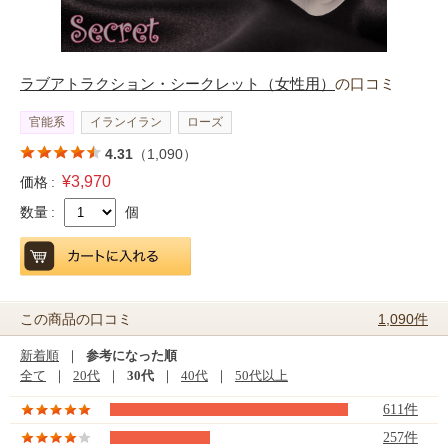
ラブアトラクション・シークレット（女性用）
の口コミ
官能系
イランイラン
ローズ
4.31
（1,090）
¥3,970
価格 :
数量 :
個
1,090件
この商品の口コミ
新着順
｜
参考になった順
全て
｜
20代
｜
30代
｜
40代
｜
50代以上
611件
257件