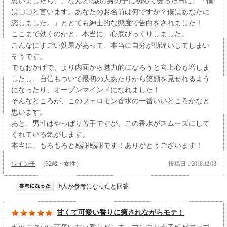
思いましたら、、なんと9歳の男の子に初めて会った日に、「僕
は〇〇と言います。あなたのお名前は何ですか？僕はあなたに
恋しました。」ととても紳士的な態度で告白をされました！
ここまで効くのかと、本当に、心底びっくりしました。
こんなにすごい効果があって、本当に自分が勘違いしてしまい
そうです。
でもおかげで、より内面から魅力的になろうと向上心も増しま
したし、自信もついて最初の人あたりから笑顔を見せれるよう
になったり、オープンマインドになれました！
そんなところが、このフェロモン香水の一番いいところかなと
思います。
あと、男性はやっぱり苦手ですが、この香水がスムーズにして
くれている気がします。
本当に、もろもろと感謝感謝です！ありがとうございます！
ワイン子
（32歳・女性）
投稿日：2018.12.03
6人が参考になったと回答
甘くて可愛い香りに癒されながらモテ！