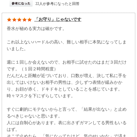
22人が参考になったと回答
「お守り」じゃないです
香水が秘める実力は確かです。
これ以上ないハードルの高い、難しい相手に本気になってしま
いました。
週に１回しか会えないので、お相手に試せたのはまだ３回だけ
です。（１回２時間程度）
だんだんと距離が近づいており、口数が増え、決して私に手を
出してはいけないお相手の男性は、少しずつ表情が緩みかか
り、お顔が赤く、ドキドキとしていることを感じています。
時々マスクを下にずらしています。
すぐに劇的にモテないからと言って、「結果が出ない」と止め
るべきじゃないと思います。
人には自制心があります。表に出さずガマンしてる男性もいる
はず。
そこで止めたら、「気になってたけど、気のせいかな」で済ま