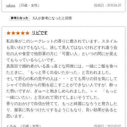
sakura
（33歳・女性）
投稿日：2010.04.29
6人が参考になったと回答
リピです
私自身がこのシークレットの香りに癒されています。スタイル
も良いわけでもないし、決して美人ではないけれどすれ違う会
社の人や食堂で他部署の方に「可愛い人」といつの間にか覚え
てもらっているらしいです。
真面目で婚約者がいる真っ直ぐな同僚には、一緒にご飯を食べ
たときに、「もっと早く出会いたかった」と言われました。
そして肝心の私の意中の人は・・・とても周りの目を気にして
シャイで自分から行動を起こすことができない人ですが、酔っ
た勢いですが、ぎゅーと抱きしめられました。＞＜ 「もっと
一緒にいたい」と言われて溶けてしまいそうでした。
香りのおかけで自信が持てて、もっと綺麗になろうと努力した
り、服装に気をつけたりするようにもなり、良い効果があると
思います。
くるみ
（35歳・女性）
投稿日：2013.03.07