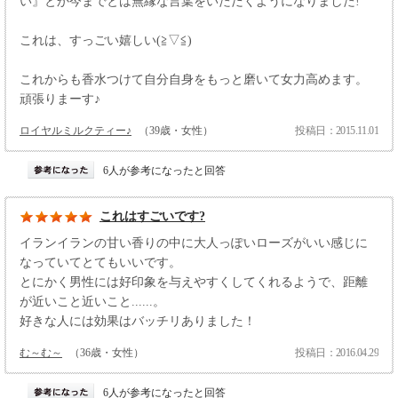
い』とか今までとは無縁な言葉をいただくようになりました!
これは、すっごい嬉しい(≧▽≦)
これからも香水つけて自分自身をもっと磨いて女力高めます。
頑張りまーす♪
ロイヤルミルクティー♪
（39歳・女性）
投稿日：2015.11.01
6人が参考になったと回答
これはすごいです?
イランイランの甘い香りの中に大人っぽいローズがいい感じに
なっていてとてもいいです。
とにかく男性には好印象を与えやすくしてくれるようで、距離
が近いこと近いこと......。
好きな人には効果はバッチリありました！
む～む～
（36歳・女性）
投稿日：2016.04.29
6人が参考になったと回答