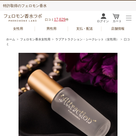
特許取得のフェロモン香水
17,029
口コミ
件
ログイン
カート
女性用
男性用
支払・配送
店舗情報
ホーム
>
フェロモン香水女性用
>
ラブアトラクション・シークレット（女性用）
> 口コ
ミ