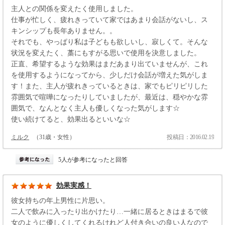
主人との関係を変えたく使用しました。
仕事が忙しく、疲れきっていて家ではあまり会話がないし、ス
キンシップも長年ありません。。
それでも、やっぱり私は子どもも欲しいし、寂しくて。そんな
状況を変えたく、藁にもすがる思いで使用を決意しました。
正直、希望するような効果はまだあまり出ていませんが、これ
を使用するようになってから、少しだけ会話が増えた気がしま
す！また、主人が疲れきっているときは、家でもピリピリした
雰囲気で喧嘩になったりしていましたが、最近は、穏やかな雰
囲気で、なんとなく主人も優しくなった気がします☆
使い続けてると、効果出るといいな☆
ミルク
（31歳・女性）
投稿日：2016.02.19
5人が参考になったと回答
効果実感！
彼女持ちの年上男性に片思い。
二人で飲みに入ったり出かけたり…一緒に居るときはまるで彼
女のように優しくしてくれるけれど人付き合いの良い人なので