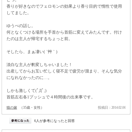
香りが好きなのでフェロモンの効果より香り目的で惰性で使用
してました。
ゆうべの話し。
何となくつける場所を手首から首筋に変えてみたんです。付け
たのは主人が帰宅するちょっと前。
そしたら、まぁ凄い( ´艸｀)
淡白な主人が豹変しちゃいました！
出産してからお互い忙しく寝不足で疲労が溜まり、そんな気分
になれなかったのに…。
しかも激しくて(ﾟДﾟ;)
首筋左右各1プッシュで４時間後の出来事です。
猫の嫁
（35歳・女性）
投稿日：2014.02.06
6人が参考になったと回答