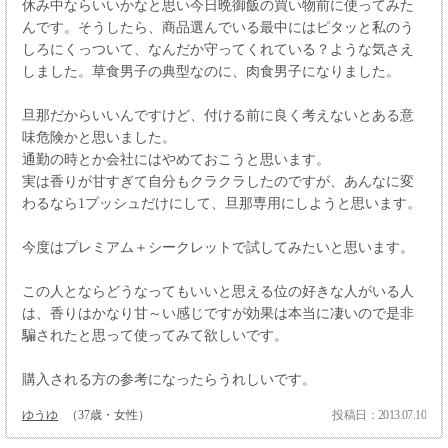
休み中ならいいかなと思い今日晩御飯の買い物前に使ってみた
んです。そうしたら、商品選んでいる最中にはピタッと私のう
しろにくっついて、なんだか守ってくれている？ような気さえ
しました。草食男子の典型なのに、肉食男子になりました。
旦那だからいいんですけど、付ける前に良く考えないとある意
味危険かと思いました。
通勤の時とか会社にはやめておこうと思います。
実は香りが甘すぎて自分もクラクラしたのですが、あんなに変
わるなら1プッシュだけにして、旦那専用にしようと思います。
今度はプレミアム＋シークレットで試してみたいと思います。
この人とならどうなってもいいと思える位の好きな人がいる人
は、香りはかなり甘～い感じですが効果は本当に凄いので是非
騙されたと思って使ってみて欲しいです。
購入される方の参考になったらうれしいです。
ゆうゆ
（37歳・女性）
投稿日：2013.07.10