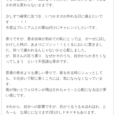
され何も変わらないままです。
少しずつ確実に近づき、いつかタガが外れる日に備えたいで
す・・・！！
今度はプレミアムとの重ね付けにチャレンジしたいです。
香りですが、香水自体が初めての私にとっては、ガーゼに試し
かけした時の、あまりにツンッ！！とくるにおいに驚きまし
た。却って嫌われるんじゃないかと心配しました。
が、皆さんの言う通り、なぜかそのうち、自分からかぎたくな
ってしまう という不思議な香水です。
普通の香水よりも優しい香りで、家を出る時にシュッとして
も、５分歩いて駅に着くころには、気にならなくなっていま
す。
風が強いとフェロモンが飛ばされちゃう～と心配になるほど儚
い感じです。
それから、自分への影響ですが、目がうるうる＆ほわほわ、と
ろ～ん な感じになります(笑)少しドキドキもあります。