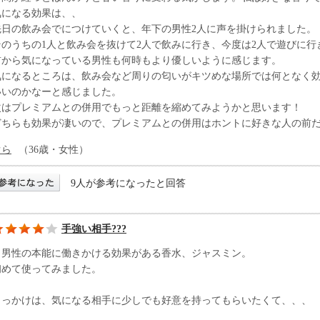
気になる効果は、、
先日の飲み会でにつけていくと、年下の男性2人に声を掛けられました。
そのうちの1人と飲み会を抜けて2人で飲みに行き、今度は2人で遊びに行
前から気になっている男性も何時もより優しいように感じます。
気になるところは、飲み会など周りの匂いがキツめな場所では何となく
いいのかなーと感じました。
次はプレミアムとの併用でもっと距離を縮めてみようかと思います！
どちらも効果が凄いので、プレミアムとの併用はホントに好きな人の前
ぐら
（36歳・女性）
9人が参考になったと回答
手強い相手???
男性の本能に働きかける効果がある香水、ジャスミン。
初めて使ってみました。
きっかけは、気になる相手に少しでも好意を持ってもらいたくて、、、