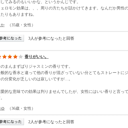
用してみるのもいいかな、というかんじです。
フェロモン効果は、、、周りの方たちが話かけてきます。なんだか男性
えたりもありますね。
もか
（35歳・女性）
3人が参考になったと回答
香りがいい。
そのまんまずばりジャスミンの香りです。
一般的な香水と違って他の香りが混ざっていない分とてもストレートに
その分変化が乏しいのは寂しいですが…。
恋愛的な意味での効果は判りませんでしたが、女性にはいい香りと言っ
す。
りゆ
（36歳・女性）
2人が参考になったと回答