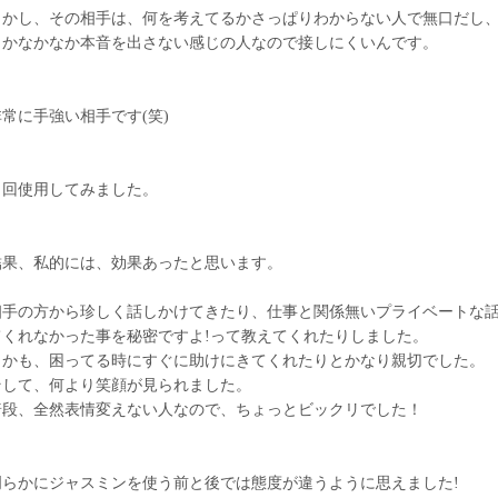
しかし、その相手は、何を考えてるかさっぱりわからない人で無口だし
うかなかなか本音を出さない感じの人なので接しにくいんです。
非常に手強い相手です(笑)
３回使用してみました。
結果、私的には、効果あったと思います。
相手の方から珍しく話しかけてきたり、仕事と関係無いプライベートな
てくれなかった事を秘密ですよ!って教えてくれたりしました。
しかも、困ってる時にすぐに助けにきてくれたりとかなり親切でした。
そして、何より笑顔が見られました。
普段、全然表情変えない人なので、ちょっとビックリでした！
明らかにジャスミンを使う前と後では態度が違うように思えました!