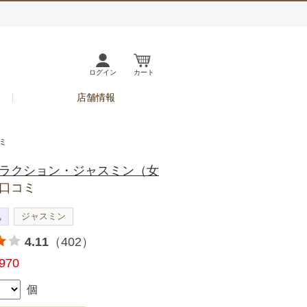
ログイン
カート
店舗情報
ミ
ラクション・ジャスミン（女
口コミ
気
ジャスミン
4.11
（402）
,970
個