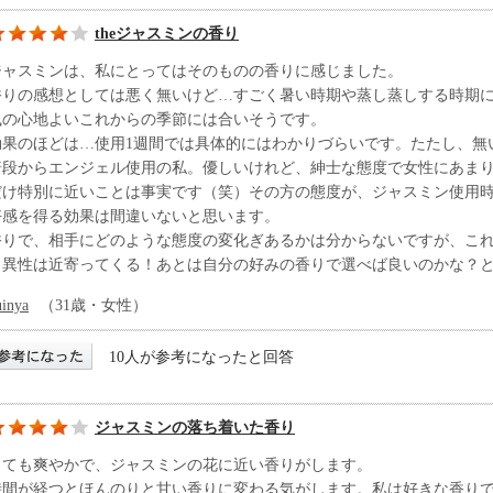
theジャスミンの香り
ジャスミンは、私にとってはそのものの香りに感じました。
香りの感想としては悪く無いけど…すごく暑い時期や蒸し蒸しする時期
風の心地よいこれからの季節には合いそうです。
効果のほどは…使用1週間では具体的にはわかりづらいです。たたし、無
普段からエンジェル使用の私。優しいけれど、紳士な態度で女性にあまり
だけ特別に近いことは事実です（笑）その方の態度が、ジャスミン使用
好感を得る効果は間違いないと思います。
香りで、相手にどのような態度の変化ぎあるかは分からないですが、こ
も異性は近寄ってくる！あとは自分の好みの香りで選べば良いのかな？
uinya
（31歳・女性）
10人が参考になったと回答
ジャスミンの落ち着いた香り
とても爽やかで、ジャスミンの花に近い香りがします。
時間が経つとほんのりと甘い香りに変わる気がします。私は好きな香り