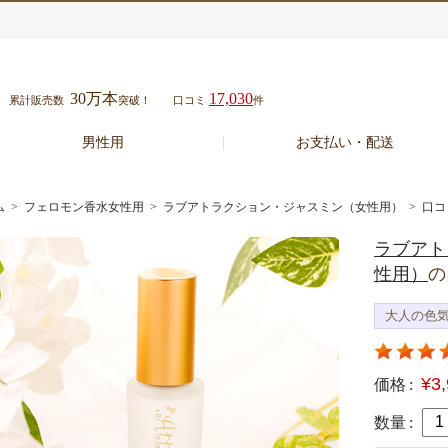
30万本
17,030
累計販売数
突破！
口コミ
件
男性用
お支払い・配送
ム
>
フェロモン香水女性用
>
ラブアトラクション・ジャスミン（女性用）
> 口コ
ラブアト
性用）
の
大人の色
¥3
価格 :
数量 :