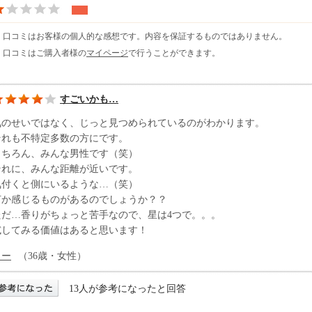
※ 口コミはお客様の個人的な感想です。内容を保証するものではありません。
※ 口コミはご購入者様の
マイページ
で行うことができます。
すごいかも…
気のせいではなく、じっと見つめられているのがわかります。
それも不特定多数の方にです。
もちろん、みんな男性です（笑）
それに、みんな距離が近いです。
気付くと側にいるような…（笑）
何か感じるものがあるのでしょうか？？
ただ…香りがちょっと苦手なので、星は4つで。。。
試してみる価値はあると思います！
こー
（36歳・女性）
13人が参考になったと回答