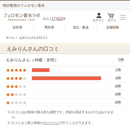
特許取得のフェロモン香水
17,032
口コミ
件
ログイン
カート
女性用
男性用
支払・配送
店舗情報
ホーム
> えみりんさんの口コミ
えみりんさんの口コミ
えみりんさん（48歳・女性）
5件
1件
4件
0件
0件
0件
※ 口コミはお客様の個人的な感想です。内容を保証するものではありませ
ん。
※ 口コミはご購入者様の
マイページ
で行うことができます。