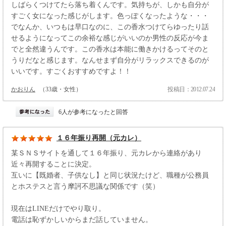
しばらくつけてたら落ち着くんです。気持ちが、しかも自分が
すごく女になった感じがします。色っぽくなったような・・・
でなんか、いつもは早口なのに、この香水つけてらゆったり話
せるようになってこの余裕な感じがいいのか男性の反応が今ま
でと全然違うんです。この香水は本能に働きかけるってそのと
うりだなと感じます。なんせまず自分がリラックスできるのが
いいです。すごくおすすめですよ！！
かおりん
（33歳・女性）
投稿日：2012.07.24
6人が参考になったと回答
１６年振り再開（元カレ）
某ＳＮＳサイトを通して１６年振り、元カレから連絡があり
近々再開することに決定。
互いに【既婚者、子供なし】と同じ状況たけど、職種が公務員
とホステスと言う摩訶不思議な関係です（笑）
現在はLINEだけでやり取り。
電話は恥ずかしいからまだ話していません。