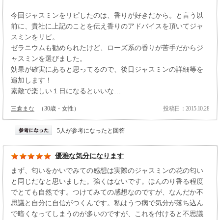
今回ジャスミンをリピしたのは、香りが好きだから。と言う以
前に、貴社に上記のことを伝え香りのアドバイスを頂いてジャ
スミンをリピ。
ゼラニウムも勧められたけど、ローズ系の香りが苦手だからジ
ャスミンを選びました。
効果が確実にあると思ってるので、後日ジャスミンの詳細等を
追加します！
素敵で楽しい１日になるといいな…
三倉まな
（30歳・女性）
投稿日：2015.10.28
5人が参考になったと回答
優雅な気分になります
まず、匂いをかいでみての感想は実際のジャスミンの花の匂い
と同じだなと思いました。強くはないです。ほんのり香る程度
でとても自然です。つけてみての感想なのですが、なんだか不
思議と自分に自信がつくんです。私はうつ病で気分が落ち込ん
で暗くなってしまうのが多いのですが、これを付けると不思議