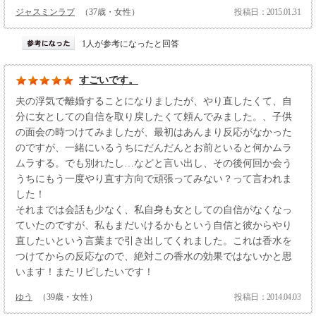
ジャスミンラブ
（37歳・女性）
投稿日：2015.01.31
1人が参考になったと回答
すごいです。
夫の浮気で離婚することになりましたが、やり直したくて、自
分に女としての自信を取り戻したくて頼んでみました。、子供
の面会の時つけてみましたが、最初はあんまり反応がなかった
のですが、一緒にいるうちにだんだんとお前といると何かムラ
ムラする。でも別れたし…などと言い出し、その後何回か会う
うちにもう一度やり直す方向で頑張ってみない？って言われま
した！
それまでは会話も少なく、私自身も女としての自信がなくなっ
ていたのですが、私もまだいけるかもという自信と彼からやり
直したいという言葉まで引き出してくれました。これは香水を
つけてからの反応なので、絶対この香水の効果ではないかと思
います！またリピしたいです！
ゆう
（39歳・女性）
投稿日：2014.04.03