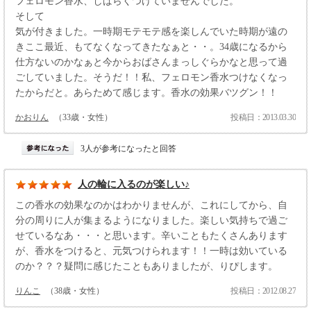
フェロモン香水、しばらくつけていませんでした。
そして
気が付きました。一時期モテモテ感を楽しんでいた時期が遠の
きここ最近、もてなくなってきたなぁと・・。34歳になるから
仕方ないのかなぁと今からおばさんまっしぐらかなと思って過
ごしていました。そうだ！！私、フェロモン香水つけなくなっ
たからだと。あらためて感じます。香水の効果バツグン！！
かおりん
（33歳・女性）
投稿日：2013.03.30
3人が参考になったと回答
人の輪に入るのが楽しい♪
この香水の効果なのかはわかりませんが、これにしてから、自
分の周りに人が集まるようになりました。楽しい気持ちで過ご
せているなあ・・・と思います。辛いこともたくさんあります
が、香水をつけると、元気つけられます！！一時は効いている
のか？？？疑問に感じたこともありましたが、りぴします。
りんこ
（38歳・女性）
投稿日：2012.08.27