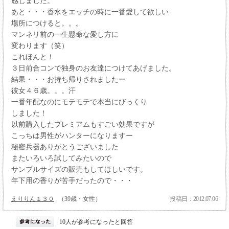
感じました。
あと・・・香水をエッチの時に一番愛して欲しい
場所につけると。。。
マンネリ前の一生懸命な愛し方に
変わります（笑）
これほんと！
３日前合コンで独身のお友達につけてあげました。
結果・・・お持ち帰りされましたー
彼女４６歳。。。汗
一番年配なのにモテモテで本当にびっくり
しました！
以前購入したプレミアムもすごい効果ですが
こっちは男性がハンターになりますー
秘密兵器ありがとうございました
またいろいろ試してみたいので
サンプルサイズの販売もしてほしいです。
年下用の香りが苦手だったので・・・
えりりん１３０
（39歳・女性）
投稿日：2012.07.06
10人が参考になったと回答