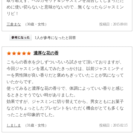
取り敢えず、ベルガモット＆ジャスミンを混合してしまったた
めに使い切らないと意味がないので…無くなったらジャスミン
リピ！
三倉まな
（30歳・女性）
投稿日：2015.09.01
1人が参考になったと回答
濃厚な花の香
こちらの香水を少しずついろいろ試させて頂いておりますが、
今回ジャスミンを選んでみたきっかけは、以前ジャスミンティ
ーを男性陣が良い香りだと褒めちぎっていたことが気になって
いたからです。
使ってみると濃厚な花の香りで、体調によっていい香りと感じ
るときとそうでない時がありました。
効果ですが、ジャスミンに切り替えてから、男女ともにお菓子
などのちょっとしたプレゼントをいただく機会がとても多くな
ったことが印象的でした。
しましま
（31歳・女性）
投稿日：2015.02.15