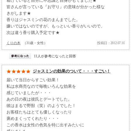
着けていると自分に不思議と自身がもてました★
皆さんが言っている『お守り』の意味が分かった様な
きがします★
香りはジャスミンの花のまんまでした。
嫌いではないのですが、もっといい香りがいいので、
次は違う香り購入予定です★
くりの木
（31歳・女性）
投稿日：2012.07.10
11人が参考になったと回答
ジャスミンの効果のついて・・・すごい！
届いて当日からすごい効果！
私は水商売なので毎晩いろんな効果を
感じていましたが・・・
あの日の夜は彼氏とデートでした。
彼はまるで野獣（笑）のようでした！
お客様たちはとても優しくなったり
褒めまくってくれたり・・・
この香水は女性の色気を特に出すみたいに