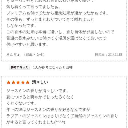
ぎゅーって抱きしめられ首元の匂いを深く嗅いで
落ち着くって言ってましたぁ。
プレミアムも付けてたから相乗効果が凄かったかもです。
その後も、ずっとまとわりついてきて離れよぉと
しなかったです。
この香水の効果は本当に凄いし、香り自体が邪魔しないので
普通の香水みたいに付けてく場所を選ばなくて良いので
付けやすいと思います。
きんぎょ
（39歳・女性）
投稿日：2017.11.18
1人が参考になったと回答
清々しい
ジャスミンの香りが清々しいです。
夏につけると爽やかで甘ったるくなく
くどくないです。
年下の彼はジャスミンの香りが好きなんですが
ラブアトのジャスミンはさりげなくて自然のジャスミンの香り
がすると言ってくれました(*^^*)