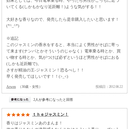
効果としては、今日電車乗る時、やったら男性がこっちに近づ
いてくる(しかもかなり近距離！)ような気がする！！
大好きな香りなので、発売したら是非購入したいと思います！
(*^_^*)
※追記
このジャスミンの香水をすると、本当によく男性がそばに寄っ
て来ます(ナンパとかそういうのじゃなく）電車乗る時とか、買
い物する時とか、気がつけば必ずというほど男性がそばにおる
(しかも近距離で)。
さすが精油の王-ジャスミン！恐るべし！！
早く発売してほしいです！！(>_<)
Arwen
（30歳・女性）
投稿日：2012.06.22
2人が参考になったと回答
ｔｈｅジャスミン！
香りはジャスミンあのまんま！