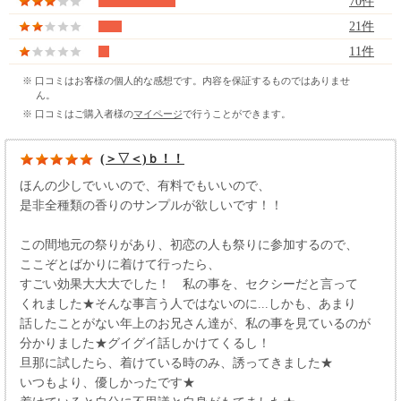
70件
21件
11件
※ 口コミはお客様の個人的な感想です。内容を保証するものではありませ
ん。
※ 口コミはご購入者様の
マイページ
で行うことができます。
(＞▽＜)ｂ！！
ほんの少しでいいので、有料でもいいので、
是非全種類の香りのサンプルが欲しいです！！
この間地元の祭りがあり、初恋の人も祭りに参加するので、
ここぞとばかりに着けて行ったら、
すごい効果大大大でした！ 私の事を、セクシーだと言って
くれました★そんな事言う人ではないのに...しかも、あまり
話したことがない年上のお兄さん達が、私の事を見ているのが
分かりました★グイグイ話しかけてくるし！
旦那に試したら、着けている時のみ、誘ってきました★
いつもより、優しかったです★