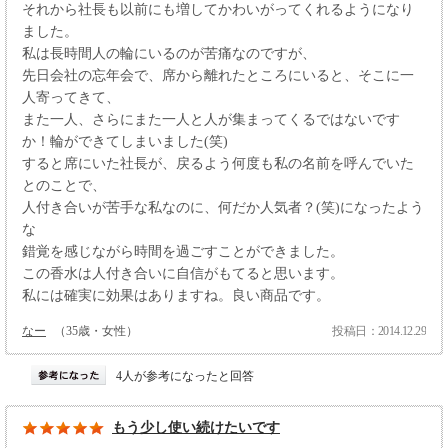
それから社長も以前にも増してかわいがってくれるようになり
ました。
私は長時間人の輪にいるのが苦痛なのですが、
先日会社の忘年会で、席から離れたところにいると、そこに一
人寄ってきて、
また一人、さらにまた一人と人が集まってくるではないです
か！輪ができてしまいました(笑)
すると席にいた社長が、戻るよう何度も私の名前を呼んでいた
とのことで、
人付き合いが苦手な私なのに、何だか人気者？(笑)になったよう
な
錯覚を感じながら時間を過ごすことができました。
この香水は人付き合いに自信がもてると思います。
私には確実に効果はありますね。良い商品です。
なー
（35歳・女性）
投稿日：2014.12.29
4人が参考になったと回答
もう少し使い続けたいです