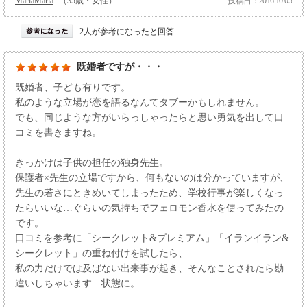
MariaMaria
（35歳・女性）
投稿日：2016.10.05
2人が参考になったと回答
既婚者ですが・・・
既婚者、子ども有りです。
私のような立場が恋を語るなんてタブーかもしれません。
でも、同じような方がいらっしゃったらと思い勇気を出して口
コミを書きますね。
きっかけは子供の担任の独身先生。
保護者×先生の立場ですから、何もないのは分かっていますが、
先生の若さにときめいてしまったため、学校行事が楽しくなっ
たらいいな…ぐらいの気持ちでフェロモン香水を使ってみたの
です。
口コミを参考に「シークレット&プレミアム」「イランイラン&
シークレット」の重ね付けを試したら、
私の力だけでは及ばない出来事が起き、そんなことされたら勘
違いしちゃいます…状態に。