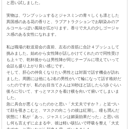
と思い試しました。
実物は、ワンプッシュするとジャスミンの青々しくも凛とした
異国感のある花の香りと、ラブアトラクションでお馴染みのア
ルコールっぽい風味が広がります。香りで大人の少しゴージャ
ス感のある女性になれます。
私は職場の歓送迎会の直前、左右の首筋に合計４プッシュして
挑みました。始めから女性陣が話しかけてくれたので同性受け
も上々で、乾杯後からは男性陣が同じテーブルに増えていって
会話も盛り上がり良い感じです。
そして、肝心の仲良くなりたい男性とは対面で話す機会が訪れ
ました。周囲には他にも2名の男性がいて輪になって話す格好だ
ったのですが、私のお目当てさんは30秒ほど話したら5歩ぐらい
後ろに引いて、すっとマスクを着け横を向いて俯いてしまいま
した。
急に具合が悪くなったのかと思い「大丈夫ですか？」と近づい
て顔を覗きこむと、マスクの向こうの彼は紅潮し、瞳も潤んだ
状態に！私が「あっ、ジャスミンは媚薬効果だった」と思い出
し何も言えずに止まる中、彼は軽い咳払いで呼吸を整え「大丈