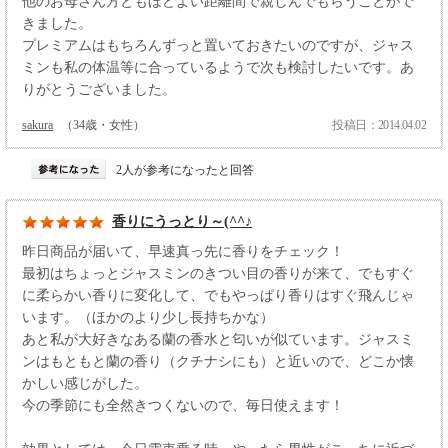
他のお母さん方ともほどよい距離間で親しんでもらうことがで
きました。
プレミアムはもちろんずっと置いておきたいのですが、ジャス
ミンも私の体温等に合っているようで次も検討したいです。あ
りがとうございました。
sakura
（34歳・女性）
投稿日：2014.04.02
2人が参考になったと回答
香りにうっとり～(^^♪
昨日商品が届いて、早速真っ先に香りをチェック！
最初はちょっとジャスミンのきつい目の香りが来て、でもすぐ
に柔らかい香りに変化して、でもやっぱり香りはすぐ飛んじゃ
います。（ほかのより少し長持ちかな）
あと私が大好きなある蘭の香水と匂いが似ています。ジャスミ
ンはもともと蘭の香り（クチナシにも）と近いので、どこか懐
かしい感じがした。
今の季節にも全然きつくないので、毎日使えます！