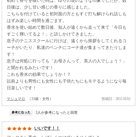
初めて香りを嗅いだ時は、ゆりの花のような印象でしたが、数
日後は、少し甘い感じの香りに感じました。
こちらを付けていると初対面の方ともすぐ打ち解けられ話しも
はずみ楽しい時間を過ごます。
香水を使い始めて数日後、知人が遠くから走って来て「今日も
すごく輝いてるよ！」と話しかけてきました。
息子のテニススクールに行けば、遠くから挨拶をしてくれるコ
ーチがいたり、私達のベンチにコーチ達が集まってきたりしま
す！
息子は何処に行っても「お母さんって、美人の人でしょう！」
と聞かれるみたいです！
これも香水の効果でしょうか！？
以前よりも男性にも女性にも子供たちにもモテるようになり毎
日楽しいです！
マシュマロ
（33歳・女性）
投稿日：2015.10.02
3人が参考になったと回答
いいです！！