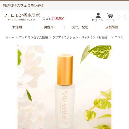
特許取得のフェロモン香水
17,030
口コミ
件
ログイン
カート
女性用
男性用
支払・配送
店舗情報
ホーム
>
フェロモン香水女性用
>
ラブアトラクション・ジャスミン（女性用）
> 口コミ