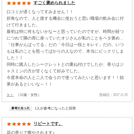
すごく褒められました
口コミが遅くなってすみません！！
折角なので、人と接する機会に使おうと思い職場の飲み会に付
けて行きました。
最初は特に何もないかなーと思っていたのですが、時間が経つ
につれて隣の席に座っていたオジさんが私のことをベタ褒め…
「仕事がんばってる」だの「今日は一段とキレイ」だの、いつ
もは私のことを怒ってばかりの人なので、本当にビックリしま
した！！
同時に購入したシークレットとの重ね付けでしたが、香りはジ
ャスミンの方が甘くなくて好みでした。
今度本命の人と二人で会うので使ってみたいと思います！！効
果があるといいな～！！
ｈｒ
（32歳・女性）
投稿日：2017.11.29
1人が参考になったと回答
リピートです。
花の香りで癒やされます♪