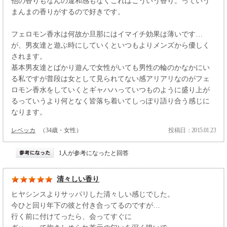
他の香りもなんの違和感もなくこれはこういう香り。っていう
まんまの香りがするので好きです。
フェロモン香水は何故か旦那にはイマイチ効果は薄いです…
が、男友達と遊ぶ時にしていくといつもよりメンズから優しく
されます。
基本男友達とばかり遊んで女性がいても男性の輪のかなかにい
る私ですが普段は女として見られてない感アリアリなのがフェ
ロモン香水をしていくとギャハハっていつものように盛り上が
るっていうより何となく皆落ち着いてしっぽり語り合う感じに
なります。
レベッカ
（34歳・女性）
投稿日：2015.01.23
1人が参考になったと回答
清々しい香り
ヒヤシンスよりサッパリした清々しい感じでした。
今ひと回り年下の彼と付き合ってるのですが…
行く前に付けてったら、会ってすぐに