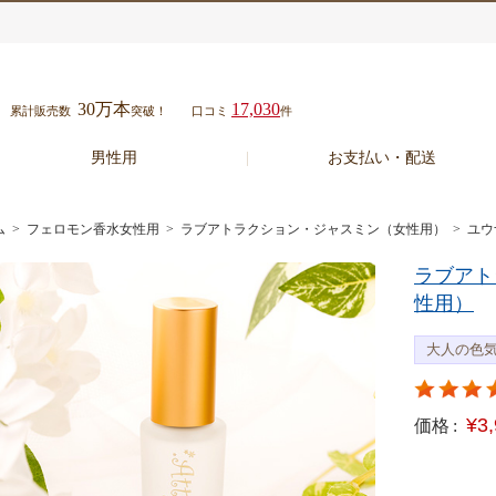
30万本
17,030
累計販売数
突破！
口コミ
件
男性用
お支払い・配送
ム
>
フェロモン香水女性用
>
ラブアトラクション・ジャスミン（女性用）
> ユ
ラブアト
性用）
大人の色
¥3
価格 :