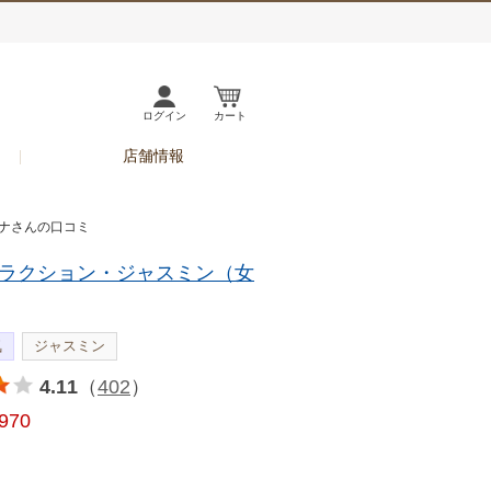
ログイン
カート
店舗情報
ウナさんの口コミ
ラクション・ジャスミン（女
気
ジャスミン
4.11
（
402
）
,970