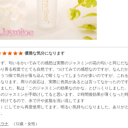
優雅な気分になります
まず、匂いをかいでみての感想は実際のジャスミンの花の匂いと同じだ
のり香る程度でとても自然です。つけてみての感想なのですが、なんだ
はうつ病で気分が落ち込んで暗くなってしまうのが多いのですが、これ
になります。周りの反応は、実際に色気があるとは言ってなかったので
じました。私は「このジャスミンの効果なのかな」とびっくりしました
このジャスミンが手助けしてると思います。２時間後効果が薄くなった
に付けてるので、水で汗や皮脂を洗い流してます
。）にしてから再度使用してます。明るい気持ちになりました。ありが
す。
ユウナ
（32歳・女性）