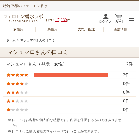
特許取得のフェロモン香水
17,030
口コミ
件
ログイン
カート
女性用
男性用
支払・配送
店舗情報
ホーム
> マシュマロさんの口コミ
マシュマロさんの口コミ
マシュマロさん（44歳・女性）
2件
2件
0件
0件
0件
0件
※ 口コミはお客様の個人的な感想です。内容を保証するものではありませ
ん。
※ 口コミはご購入者様の
マイページ
で行うことができます。