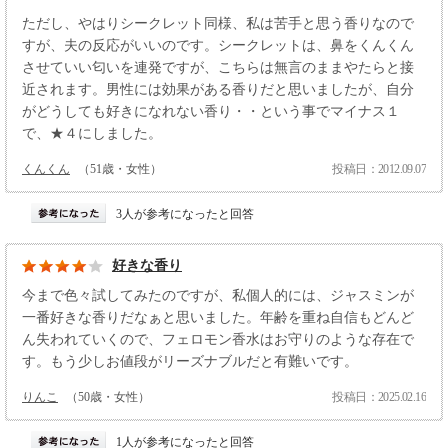
ただし、やはりシークレット同様、私は苦手と思う香りなので
すが、夫の反応がいいのです。シークレットは、鼻をくんくん
させていい匂いを連発ですが、こちらは無言のままやたらと接
近されます。男性には効果がある香りだと思いましたが、自分
がどうしても好きになれない香り・・という事でマイナス１
で、★４にしました。
くんくん
（51歳・女性）
投稿日：2012.09.07
3人が参考になったと回答
好きな香り
今まで色々試してみたのですが、私個人的には、ジャスミンが
一番好きな香りだなぁと思いました。年齢を重ね自信もどんど
ん失われていくので、フェロモン香水はお守りのような存在で
す。もう少しお値段がリーズナブルだと有難いです。
りんこ
（50歳・女性）
投稿日：2025.02.16
1人が参考になったと回答