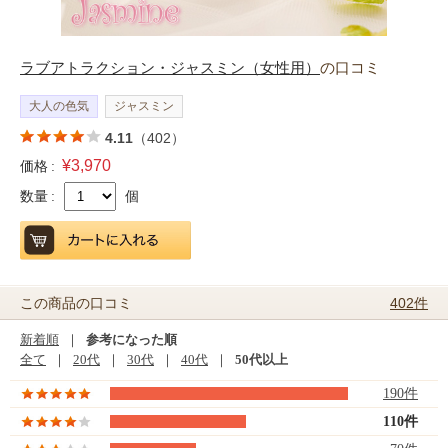
ラブアトラクション・ジャスミン（女性用）
の口コミ
大人の色気
ジャスミン
4.11
（402）
¥3,970
価格 :
数量 :
個
402件
この商品の口コミ
新着順
｜
参考になった順
全て
｜
20代
｜
30代
｜
40代
｜
50代以上
190件
110件