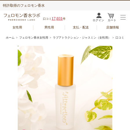
特許取得のフェロモン香水
17,031
口コミ
件
ログイン
カート
女性用
男性用
支払・配送
店舗情報
ホーム
>
フェロモン香水女性用
>
ラブアトラクション・ジャスミン（女性用）
> 口コミ