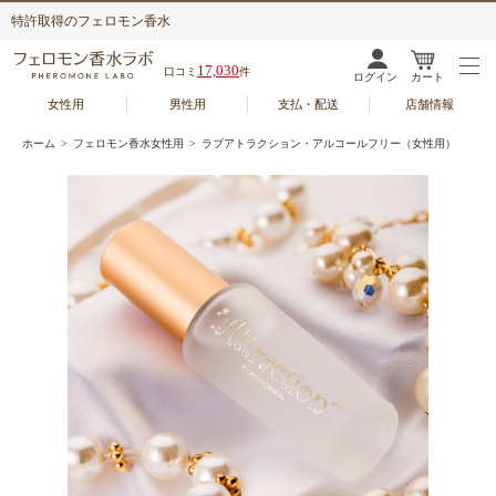
特許取得のフェロモン香水
17,030
口コミ
件
ログイン
カート
女性用
男性用
支払・配送
店舗情報
ホーム
>
フェロモン香水女性用
> ラブアトラクション・アルコールフリー（女性用）