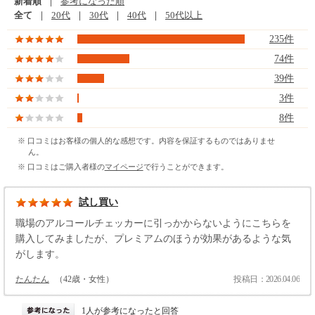
新着順
｜
参考になった順
全て
｜
20代
｜
30代
｜
40代
｜
50代以上
235件
74件
39件
3件
8件
※ 口コミはお客様の個人的な感想です。内容を保証するものではありませ
ん。
※ 口コミはご購入者様の
マイページ
で行うことができます。
試し買い
職場のアルコールチェッカーに引っかからないようにこちらを
購入してみましたが、プレミアムのほうが効果があるような気
がします。
たんたん
（42歳・女性）
投稿日：2026.04.06
1人が参考になったと回答