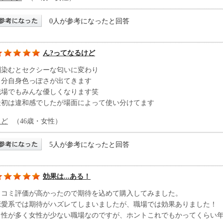
0人が参考になったと回答
ん?ってなるけど
馴染むとセクシーな匂いに変わり
自分自身色っぽさが出てきます
職場でもみんな優しくなります笑
最初は違和感でしたが場面によって使い分けてます
えど
（46歳・女性）
5人が参考になったと回答
効果は...ある！
口コミ評価が高かったので期待を込めて購入してみました。
恋愛系では期待がハズレてしまいましたが、職場では効果ありました！
男性が多く女性が少ない職場なのですが、ホントこれでもかってくらい