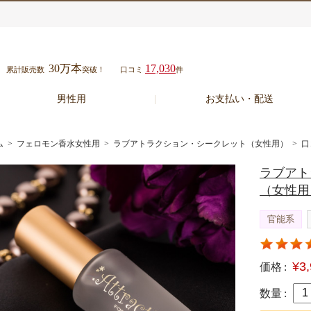
30万本
17,030
累計販売数
突破！
口コミ
件
男性用
お支払い・配送
ム
>
フェロモン香水女性用
>
ラブアトラクション・シークレット（女性用）
> 口
ラブアト
（女性用
官能系
¥3
価格 :
数量 :