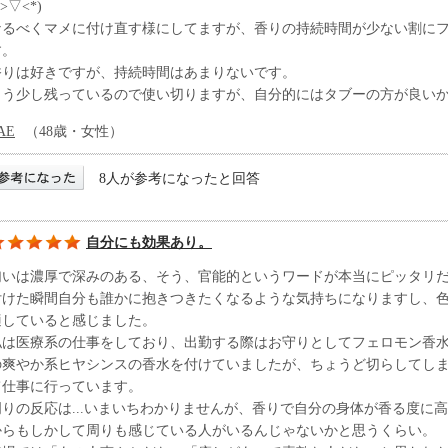
*>▽<*)
なるべくマメに付け直す様にしてますが、香りの持続時間が少ない割に
す。
香りは好きですが、持続時間はあまりないです。
もう少し残っているので使い切りますが、自分的にはタブーの方が良い
AE
（48歳・女性）
8人が参考になったと回答
自分にも効果あり。
匂いは濃厚で深みのある、そう、官能的というワードが本当にピッタリ
付けた瞬間自分も誰かに抱きつきたくなるような気持ちになりますし、
適していると感じました。
私は医療系の仕事をしており、出勤する際はお守りとしてフェロモン香
の爽やか系ヒヤシンスの香水を付けていましたが、ちょうど切らしてしま
て仕事に行っています。
周りの反応は...いまいちわかりませんが、香りで自分の身体が香る度に
からもしかして周りも感じている人がいるんじゃないかと思うくらい。