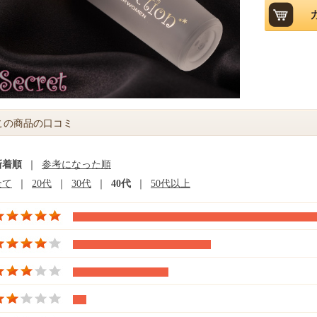
この商品の口コミ
新着順
｜
参考になった順
全て
｜
20代
｜
30代
｜
40代
｜
50代以上