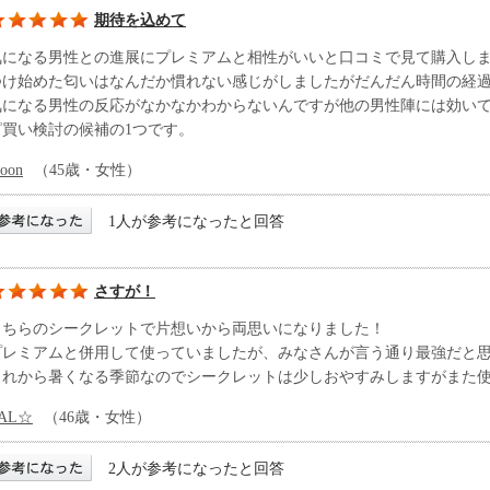
期待を込めて
気になる男性との進展にプレミアムと相性がいいと口コミで見て購入し
つけ始めた匂いはなんだか慣れない感じがしましたがだんだん時間の経
気になる男性の反応がなかなかわからないんですが他の男性陣には効い
ピ買い検討の候補の1つです。
oon
（45歳・女性）
1人が参考になったと回答
さすが！
こちらのシークレットで片想いから両思いになりました！
プレミアムと併用して使っていましたが、みなさんが言う通り最強だと
これから暑くなる季節なのでシークレットは少しおやすみしますがまた
AL☆
（46歳・女性）
2人が参考になったと回答