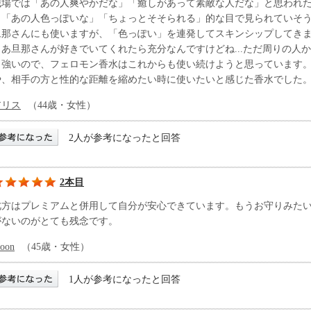
職場では「あの人爽やかだな」「癒しがあって素敵な人だな」と思われ
ら「あの人色っぽいな」「ちょっとそそられる」的な目で見られていそ
旦那さんにも使いますが、「色っぽい」を連発してスキンシップしてき
まあ旦那さんが好きでいてくれたら充分なんですけどね...ただ周りの人
も強いので、フェロモン香水はこれからも使い続けようと思っています
や、相手の方と性的な距離を縮めたい時に使いたいと感じた香水でした
アリス
（44歳・女性）
2人が参考になったと回答
2本目
此方はプレミアムと併用して自分が安心できています。もうお守りみた
がないのがとても残念です。
oon
（45歳・女性）
1人が参考になったと回答