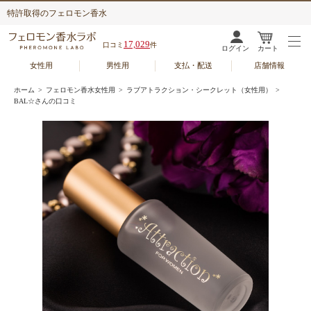
特許取得のフェロモン香水
17,029
口コミ
件
ログイン
カート
女性用
男性用
支払・配送
店舗情報
ホーム
>
フェロモン香水女性用
>
ラブアトラクション・シークレット（女性用）
>
BAL☆さんの口コミ