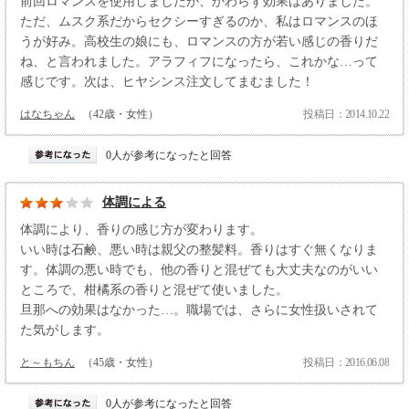
前回ロマンスを使用しましたが、かわらず効果はありました。
ただ、ムスク系だからセクシーすぎるのか、私はロマンスのほ
うが好み。高校生の娘にも、ロマンスの方が若い感じの香りだ
ね、と言われました。アラフィフになったら、これかな…って
感じです。次は、ヒヤシンス注文してまむました！
はなちゃん
（42歳・女性）
投稿日：2014.10.22
0人が参考になったと回答
体調による
体調により、香りの感じ方が変わります。
いい時は石鹸、悪い時は親父の整髪料。香りはすぐ無くなりま
す。体調の悪い時でも、他の香りと混ぜても大丈夫なのがいい
ところで、柑橘系の香りと混ぜて使いました。
旦那への効果はなかった…。職場では、さらに女性扱いされて
た気がします。
と～もちん
（45歳・女性）
投稿日：2016.06.08
0人が参考になったと回答