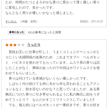
たが、時間がたつとまろやかな香りに変わって薄く優しい香り
に変化したので、良かったです。
なんとなく周りが優しいかなっと感じました。
すいれん
（38歳・女性）
投稿日：2015.10.28
4人が参考になったと回答
うっとり
普段お互いに仕事が忙しく、うまくコミュニケーションがと
りにくい夫婦関係の改善のため これまでタブー ベルガモッ
ト ハピネスを使わせてもらっています。ムスク系の香りは試
したことがなく、興味があったので今回はホワイトムスクを使
わせてもらいました。
香りは付けている実感がないくらい優しかったです。
しばらく付け続けても特に夫から何も言われることもアクシ
ョンもなく、効き目ないのかな？と思っていましたが…ある夜
胸元につけた香りに引き寄せられるように私の胸元に顔をうず
めてうっとり？ なんだかすごくリラックスしていました❗
でも、個人的にはベルガモットが一番好きです。香りが好き