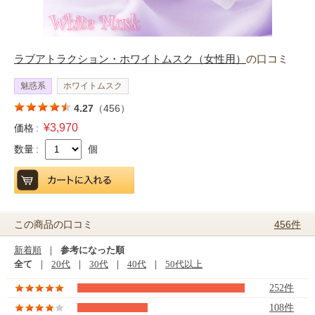
ラブアトラクション・ホワイトムスク（女性用）
の口コミ
魅惑系
ホワイトムスク
4.27
（456）
¥3,970
価格 :
数量 :
個
456件
この商品の口コミ
新着順
｜
参考になった順
全て
｜
20代
｜
30代
｜
40代
｜
50代以上
252件
108件