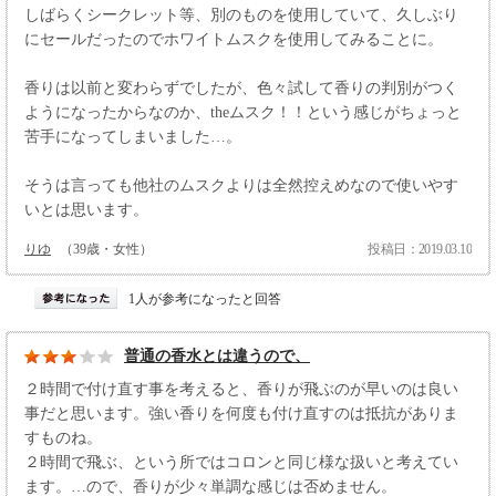
しばらくシークレット等、別のものを使用していて、久しぶり
にセールだったのでホワイトムスクを使用してみることに。
香りは以前と変わらずでしたが、色々試して香りの判別がつく
ようになったからなのか、theムスク！！という感じがちょっと
苦手になってしまいました…。
そうは言っても他社のムスクよりは全然控えめなので使いやす
いとは思います。
りゆ
（39歳・女性）
投稿日：2019.03.10
1人が参考になったと回答
普通の香水とは違うので、
２時間で付け直す事を考えると、香りが飛ぶのが早いのは良い
事だと思います。強い香りを何度も付け直すのは抵抗がありま
すものね。
２時間で飛ぶ、という所ではコロンと同じ様な扱いと考えてい
ます。…ので、香りが少々単調な感じは否めません。