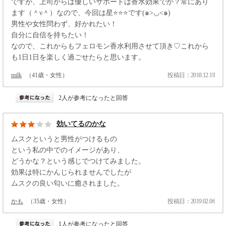
ですが、上司からは優しいサポートは香水効果でか？常にあり
ます（＾ν＾）なので、今回は星⭐️⭐️⭐️です(๑>◡<๑)
男性や女性問わず、好かれたい！
自分に自信を持ちたい！
なので、これからもフェロモン香水利用させて頂き♡これから
も1日1日を楽しく過ごせたらと思います。
milk
（41歳・女性）
投稿日：2018.12.19
2人が参考になったと回答
効いてるのかな
ムスクというと男性がつけるもの
という私の中でのイメージがあり、
どうかな？という感じでつけてみました。
効果は特にかんじられませんでしたが
ムスクの良い匂いに癒されました。
かも
（35歳・女性）
投稿日：2019.02.06
1人が参考になったと回答