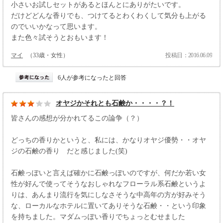
小さいお試しセットがあるとほんとにありがたいです。
だけどどんな香りでも、つけてるとわくわくして気分も上がる
のでいいかなって思います。
また色々試そうとおもいます！
マイ
（33歳・女性）
投稿日：2016.06.09
6人が参考になったと回答
オヤジかそれとも石鹸か・・・・？！
皆さんの感想が分かれてるこの論争（？）
どっちの香りかというと、私には、かなりオヤジ優勢・・オヤ
ジの石鹸の香り だと感じました(笑)
石鹸っぽいと言えば確かに石鹸っぽいのですが、何だか若い女
性が好んで使ってそうなおしゃれなフローラル系石鹸というよ
りは、あんまり流行を気にしなさそうな中高年の方が好みそう
な、ローカルなホテルに置いてありそうな石鹸・・という印象
を持ちました。マダムっぽい香りでちょっとむせました