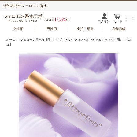
特許取得のフェロモン香水
17,031
口コミ
件
ログイン
カート
女性用
男性用
支払・配送
店舗情報
ホーム
>
フェロモン香水女性用
>
ラブアトラクション・ホワイトムスク（女性用）
> 口
コミ