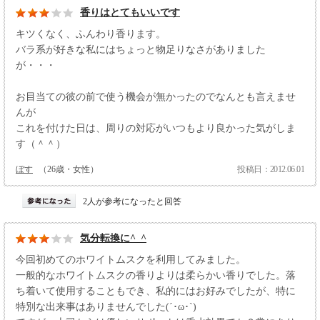
香りはとてもいいです
キツくなく、ふんわり香ります。
バラ系が好きな私にはちょっと物足りなさがありました
が・・・
お目当ての彼の前で使う機会が無かったのでなんとも言えませ
んが
これを付けた日は、周りの対応がいつもより良かった気がしま
す（＾＾）
ぼす
（26歳・女性）
投稿日：2012.06.01
2人が参考になったと回答
気分転換に^_^
今回初めてのホワイトムスクを利用してみました。
一般的なホワイトムスクの香りよりは柔らかい香りでした。落
ち着いて使用することもでき、私的にはお好みでしたが、特に
特別な出来事はありませんでした(´･ω･`)