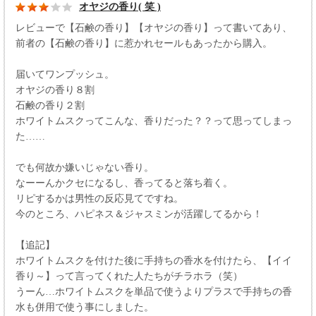
オヤジの香り( 笑 )
レビューで【石鹸の香り】【オヤジの香り】って書いてあり、
前者の【石鹸の香り】に惹かれセールもあったから購入。
届いてワンプッシュ。
オヤジの香り８割
石鹸の香り２割
ホワイトムスクってこんな、香りだった？？って思ってしまっ
た……
でも何故か嫌いじゃない香り。
なーーんかクセになるし、香ってると落ち着く。
リピするかは男性の反応見てですね。
今のところ、ハピネス＆ジャスミンが活躍してるから！
【追記】
ホワイトムスクを付けた後に手持ちの香水を付けたら、【イイ
香り～】って言ってくれた人たちがチラホラ（笑）
うーん…ホワイトムスクを単品で使うよりプラスで手持ちの香
水も併用で使う事にしました。