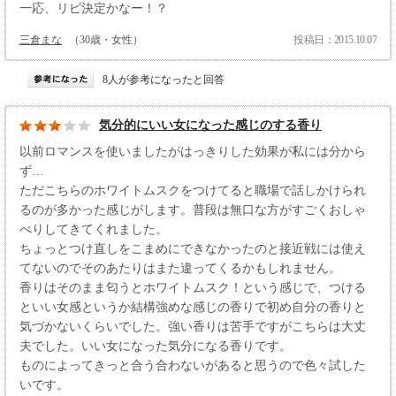
一応、リピ決定かなー！？
三倉まな
（30歳・女性）
投稿日：2015.10.07
8人が参考になったと回答
気分的にいい女になった感じのする香り
以前ロマンスを使いましたがはっきりした効果が私には分から
ず…
ただこちらのホワイトムスクをつけてると職場で話しかけられ
るのが多かった感じがします。普段は無口な方がすごくおしゃ
べりしてきてくれました。
ちょっとつけ直しをこまめにできなかったのと接近戦には使え
てないのでそのあたりはまた違ってくるかもしれません。
香りはそのまま匂うとホワイトムスク！という感じで、つける
といい女感というか結構強めな感じの香りで初め自分の香りと
気づかないくらいでした。強い香りは苦手ですがこちらは大丈
夫でした。いい女になった気分になる香りです。
ものによってきっと合う合わないがあると思うので色々試した
いです。