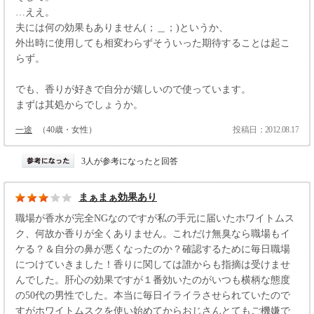
…ええ。
夫には何の効果もありません(；＿；)というか、
外出時に使用しても相変わらずそういった期待することは起こ
らず。
でも、香りが好きで自分が嬉しいので使っています。
まずは其処からでしょうか。
一途
（40歳・女性）
投稿日：2012.08.17
3人が参考になったと回答
まぁまぁ効果あり
職場が香水が完全NGなのですが私の手元に届いたホワイトムス
ク、何故か香りが全くありません。これだけ無臭なら職場もイ
ケる？＆自分の鼻が悪くなったのか？確認するために毎日職場
につけていきました！香りに関しては誰からも指摘は受けませ
んでした。肝心の効果ですが１番効いたのがいつも横柄な態度
の50代の男性でした。本当に毎日イライラさせられていたので
すがホワイトムスクを使い始めてからおじさんとてもご機嫌で