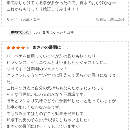
来て話しかけてくる事が多かったので、香水のおかげかな☆
これからもじっくり検証してみます！！
リッツ
（36歳・女性）
投稿日：2015.02.04
0人が参考になったと回答
まさかの展開に！！
バーベナを使用していますが別の香りも欲くなり
ヒヤシンス、ゼラニウムと迷いましたがジャスミンに...
つけてすぐは満開のジャスミン！
クラクラしそうですがすぐに馴染んで柔らかい香りになりまし
た。
これをつけると自分の気持ちもなんだかふわふわして
そんな雰囲気が伝わるのかな？不思議です。
彼氏とマンネリ気味でどうにか脱却したいと思っていますが
仕事が忙しくなかなか会えず...
でも飲み会ではものすごく効果を発揮して
10歳下の男の子をお持ち帰りしちゃいました♪
まさかの展開にびっくりもしていますが