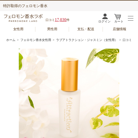
特許取得のフェロモン香水
17,030
口コミ
件
ログイン
カート
女性用
男性用
支払・配送
店舗情報
ホーム
>
フェロモン香水女性用
>
ラブアトラクション・ジャスミン（女性用）
> 口コミ