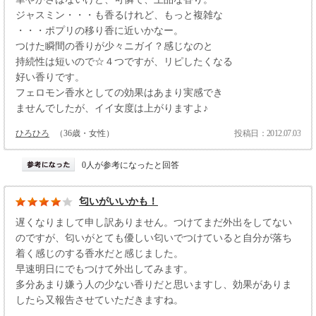
ジャスミン・・・も香るけれど、もっと複雑な
・・・ポプリの移り香に近いかなー。
つけた瞬間の香りが少々ニガイ？感じなのと
持続性は短いので☆４つですが、リピしたくなる
好い香りです。
フェロモン香水としての効果はあまり実感でき
ませんでしたが、イイ女度は上がりますよ♪
ひろひろ
（36歳・女性）
投稿日：2012.07.03
0人が参考になったと回答
匂いがいいかも！
遅くなりまして申し訳ありません。つけてまだ外出をしてない
のですが、匂いがとても優しい匂いでつけていると自分が落ち
着く感じのする香水だと感じました。
早速明日にでもつけて外出してみます。
多分あまり嫌う人の少ない香りだと思いますし、効果がありま
したら又報告させていただきますね。