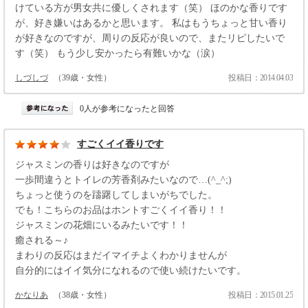
けている方が男女共に優しくされます（笑） ほのかな香りです
が、好き嫌いはあるかと思います。 私はもうちょっと甘い香り
が好きなのですが、周りの反応が良いので、またリピしたいで
す（笑） もう少し安かったら有難いかな（涙）
しづしづ
（39歳・女性）
投稿日：2014.04.03
0人が参考になったと回答
すごくイイ香りです
ジャスミンの香りは好きなのですが
一歩間違うとトイレの芳香剤みたいなので…(^_^;)
ちょっと使うのを躊躇してしまいがちでした。
でも！こちらのお品はホントすごくイイ香り！！
ジャスミンの花畑にいるみたいです！！
癒される～♪
まわりの反応はまだイマイチよくわかりませんが
自分的にはイイ気分になれるので使い続けたいです。
かなりあ
（38歳・女性）
投稿日：2015.01.25