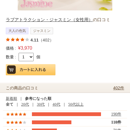
ラブアトラクション・ジャスミン（女性用）
の口コミ
大人の色気
ジャスミン
4.11
（402）
¥3,970
価格 :
数量 :
個
402件
この商品の口コミ
新着順
｜
参考になった順
全て
｜
20代
｜
30代
｜
40代
｜
50代以上
190件
110件