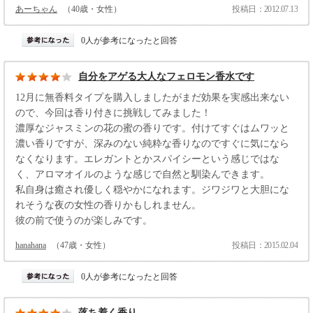
あーちゃん
（40歳・女性）
投稿日：2012.07.13
0人が参考になったと回答
自分をアゲる大人なフェロモン香水です
12月に無香料タイプを購入しましたがまだ効果を実感出来ない
ので、今回は香り付きに挑戦してみました！
濃厚なジャスミンの花の蜜の香りです。付けてすぐはムワッと
濃い香りですが、深みのない純粋な香りなのですぐに気になら
なくなります。エレガントとかスパイシーという感じではな
く、アロマオイルのような感じで自然と馴染んできます。
私自身は癒され優しく穏やかになれます。ジワジワと大胆にな
れそうな夜の女性の香りかもしれません。
彼の前で使うのが楽しみです。
hanahana
（47歳・女性）
投稿日：2015.02.04
0人が参考になったと回答
落ち着く香り