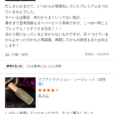
忙しさにかまけて、いつからか習慣化していたプレミアムをつけ
ていませんでした。
そーいえば最近、何だかうまくいってない気が、、、
暑すぎて思考回路もオーバーヒート気味ですが、こーゆー時こと
プレミアム！とすぐさま注文！！！
当たり前になっていると分からないものですが、日々つけている
からよかったのかもと再認識。再開してからの状況もまたお伝え
します！
投稿日：2026.08.02
Sui
（53歳・女性）
2人が参考になったと回答
ラブアトラクション・シークレット（女性
用）
久々に
しばらく使用していなかったので、久々に購入しました。