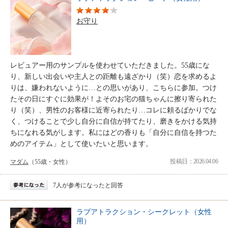
お守り
レビュアー用のサンプルを使わせていただきました。55歳にな
り、新しい出会いや主人との距離も遠ざかり（笑）恋を求めるよ
りは、嫌われないように…との思いがあり、こちらに参加。つけ
たその日にすぐに効果が！よそのお宅の猫ちゃんに擦り寄られた
り（笑）、男性のお客様に近寄られたり…コレに頼るばかりでな
く、つけることで少し自分に自信が持てたり、磨きをかける気持
ちになれる気がします。私にはどの香りも「自分に自信を持つた
めのアイテム」として使いたいと思います。
投稿日：2026.04.06
マダム
（55歳・女性）
7人が参考になったと回答
ラブアトラクション・シークレット（女性
用）