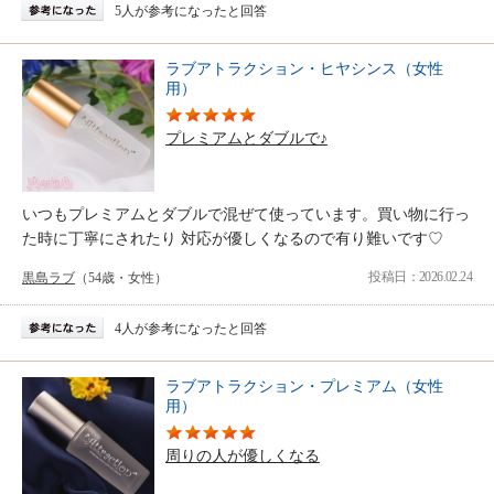
5人が参考になったと回答
ラブアトラクション・ヒヤシンス（女性
用）
プレミアムとダブルで♪
いつもプレミアムとダブルで混ぜて使っています。買い物に行っ
た時に丁寧にされたり 対応が優しくなるので有り難いです♡
投稿日：2026.02.24
黒島ラブ
（54歳・女性）
4人が参考になったと回答
ラブアトラクション・プレミアム（女性
用）
周りの人が優しくなる