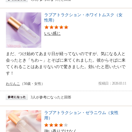
ラブアトラクション・ホワイトムスク（女
性用）
いい感じ
まだ、つけ始めてあまり日が経ってないのですが、気になる人と
会ったとき「ちわ～」とそばに来てくれました。彼からそばに来
てくれることはあまりないので驚きました。効いたと思いたいで
す！
投稿日：2026.03.11
わりんこ
（50歳・女性）
3人が参考になったと回答
ラブアトラクション・ゼラニウム（女性
用）
強い香りではなく