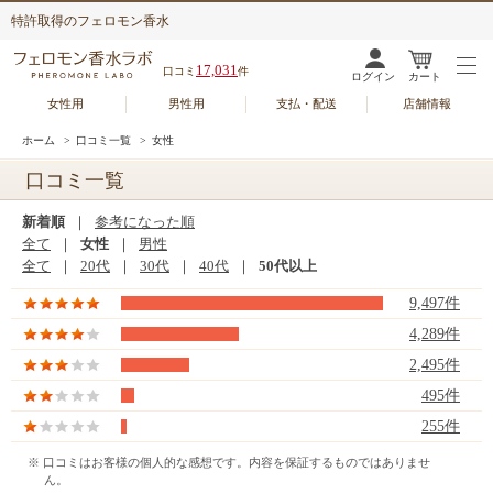
特許取得のフェロモン香水
17,031
口コミ
件
ログイン
カート
女性用
男性用
支払・配送
店舗情報
ホーム
>
口コミ一覧
>
女性
口コミ一覧
新着順
｜
参考になった順
全て
｜
女性
｜
男性
全て
｜
20代
｜
30代
｜
40代
｜
50代以上
9,497件
4,289件
2,495件
495件
255件
※ 口コミはお客様の個人的な感想です。内容を保証するものではありませ
ん。