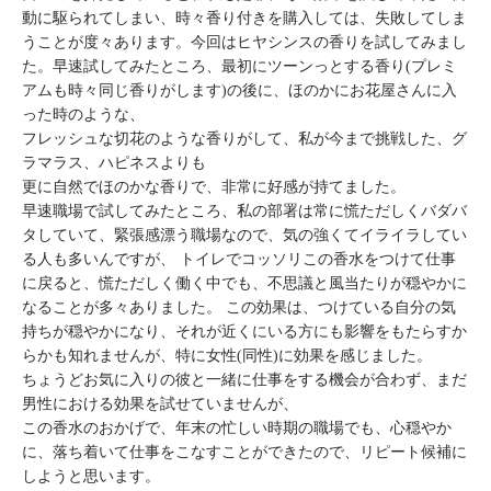
動に駆られてしまい、時々香り付きを購入しては、失敗してしま
うことが度々あります。今回はヒヤシンスの香りを試してみまし
た。早速試してみたところ、最初にツーンっとする香り(プレミ
アムも時々同じ香りがします)の後に、ほのかにお花屋さんに入
った時のような、
フレッシュな切花のような香りがして、私が今まで挑戦した、グ
ラマラス、ハピネスよりも
更に自然でほのかな香りで、非常に好感が持てました。
早速職場で試してみたところ、私の部署は常に慌ただしくバダバ
タしていて、緊張感漂う職場なので、気の強くてイライラしてい
る人も多いんですが、 トイレでコッソリこの香水をつけて仕事
に戻ると、慌ただしく働く中でも、不思議と風当たりが穏やかに
なることが多々ありました。 この効果は、つけている自分の気
持ちが穏やかになり、それが近くにいる方にも影響をもたらすか
らかも知れませんが、特に女性(同性)に効果を感じました。
ちょうどお気に入りの彼と一緒に仕事をする機会が合わず、まだ
男性における効果を試せていませんが、
この香水のおかげで、年末の忙しい時期の職場でも、心穏やか
に、落ち着いて仕事をこなすことができたので、リピート候補に
しようと思います。