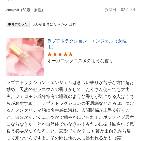
投稿日：2025.12.04
omajinai
（50歳・女性）
5人が参考になったと回答
ラブアトラクション・エンジェル（女性
用）
オーガニックコスメのような香り
ラブアトラクション・エンジェルはきつい香りが苦手な方に超お
勧め。天然のゼラニウムの香りがして、たくさん使っても大丈
夫。フェロモン成分特有の唾液のような香りが気になる人はこち
らがおすすめ！ ラブアトラクションの不思議なところは、つけ
るとメンタリティ的に多幸感に溢れ、人間関係が上手く行くこ
と。自分がすごくにこやかで穏やかにいられて、ポジティブ思考
にならなきゃ！とか自然体でいなきゃ！みたいに振り回されて気
負う必要がなくなること。恋愛ですか？ まだ彼が出向先から帰
って来ないんですよ。その間に他の人に誘われるかも（笑）