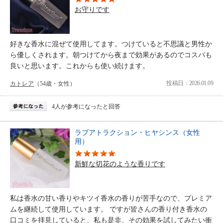
お守りです
好きな香水に混ぜて使用してます。つけていると不思議と男性か
ら優しくされます。朝つけてから夜まで効果があるのでコスパも
良いと思います。これからも使い続けます。
投稿日：2026.01.09
カトレア
（54歳・女性）
4人が参考になったと回答
ラブアトラクション・ヒヤシンス（女性
用）
新鮮な切花のような香りです
私は香水の甘い香りやキツイ香水の香りが苦手なので、プレミア
ムを継続して使用しています。 ですが皆さんの香り付き香水の
口コミを拝見していると、私も是非、その効果を試してみたい衝