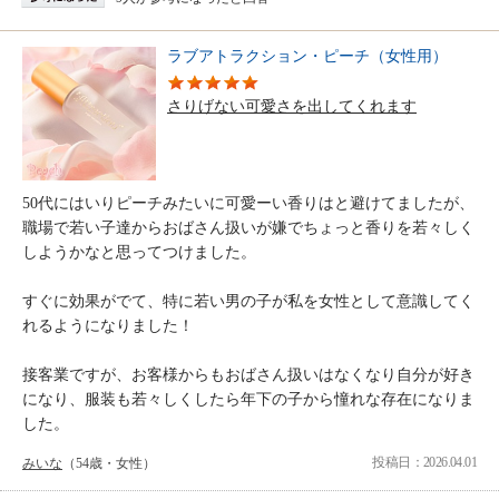
ラブアトラクション・ピーチ（女性用）
さりげない可愛さを出してくれます
50代にはいりピーチみたいに可愛ーい香りはと避けてましたが、
職場で若い子達からおばさん扱いが嫌でちょっと香りを若々しく
しようかなと思ってつけました。
すぐに効果がでて、特に若い男の子が私を女性として意識してく
れるようになりました！
接客業ですが、お客様からもおばさん扱いはなくなり自分が好き
になり、服装も若々しくしたら年下の子から憧れな存在になりま
した。
投稿日：2026.04.01
みいな
（54歳・女性）