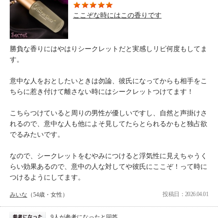
ここぞな時にはこの香りです
勝負な香りにはやはりシークレットだと実感しリピ何度もしてま
す。
意中な人をおとしたいときは勿論、彼氏になってからも相手をこ
ちらに惹き付けて離さない時にはシークレットつけてます！
こちらつけていると周りの男性が優しいですし、自然と声掛けさ
れるので、意中な人も他によそ見してたらとられるかもと独占欲
でるみたいです。
なので、シークレットをむやみにつけると浮気性に見えちゃうく
らい効果あるので、意中の人な対してや彼氏にここぞ！って時に
つけるようにしてます。
投稿日：2026.04.01
みいな
（54歳・女性）
9人が参考になったと回答