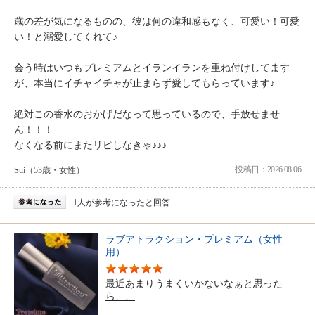
歳の差が気になるものの、彼は何の違和感もなく、可愛い！可愛
い！と溺愛してくれて♪
会う時はいつもプレミアムとイランイランを重ね付けしてます
が、本当にイチャイチャが止まらず愛してもらっています♪
絶対この香水のおかげだなって思っているので、手放せませ
ん！！！
なくなる前にまたリピしなきゃ♪♪♪
投稿日：2026.08.06
Sui
（53歳・女性）
1人が参考になったと回答
ラブアトラクション・プレミアム（女性
用）
最近あまりうまくいかないなぁと思った
ら、、