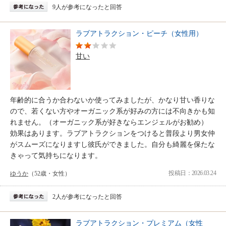
9人が参考になったと回答
ラブアトラクション・ピーチ（女性用）
甘い
年齢的に合うか合わないか使ってみましたが、かなり甘い香りな
ので、若くない方やオーガニック系が好みの方には不向きかも知
れません。（オーガニック系が好きならエンジェルがお勧め）
効果はあります。ラブアトラクションをつけると普段より男女仲
がスムーズになりますし彼氏ができました。自分も綺麗を保たな
きゃって気持ちになります。
投稿日：2026.03.24
ゆうか
（52歳・女性）
2人が参考になったと回答
ラブアトラクション・プレミアム（女性