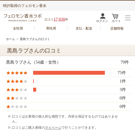
特許取得のフェロモン香水
17,030
口コミ
件
ログイン
カート
女性用
男性用
支払・配送
店舗情報
ホーム
> 黒島ラブさんの口コミ
黒島ラブさんの口コミ
黒島ラブさん（54歳・女性）
79件
75件
1件
3件
0件
0件
※ 口コミはお客様の個人的な感想です。内容を保証するものではありませ
ん。
※ 口コミはご購入者様の
マイページ
で行うことができます。