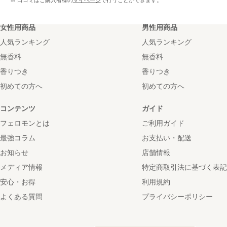
※ 口コミはご購入者様の
マイページ
で行うことができます。
女性用商品
男性用商品
人気ランキング
人気ランキング
無香料
無香料
香りつき
香りつき
初めての方へ
初めての方へ
コンテンツ
ガイド
フェロモンとは
ご利用ガイド
最強コラム
お支払い・配送
お知らせ
店舗情報
メディア情報
特定商取引法に基づく表記
安心・お得
利用規約
よくある質問
プライバシーポリシー