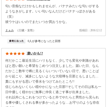
匂い音痴なだけかもしれませんが、バナナみたいな匂いがする
ようなきがします。いい匂いなんだけどバナナっぽさがある
（笑）
彼ウケはいいのでまたいつか買おうかな。
まぁみ
（22歳・女性）
投稿日：2016.12.12
0人が参考になったと回答
凄いかも!?
何だかここ最近生活にハリもなく、少しでも変化や刺激があれ
ばと思い願いと希望をこめつつ注文しました。届いた日、なん
だかここ数年で稀に見るくらいついていない日で、悪いことば
かり起こり、滅多にしないような大喧嘩を旦那ともしました...
藁にもすがる思いで香水をつけてみたところ!!
信じられないくらい穏やかになった旦那!!そしてその日は私も一
日中優しく穏やかに無事に仲良く過ごす事が出来ました。
それ以外にもこれをつけていると外でやたらと男性から見られ
る事や優しくされる事が多かったような....お守りのような存在