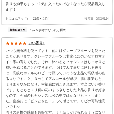
香りも効果もすっごく気に入ったのでなくなったら現品購入し
ます！
おにょん(*‘ω‘ *)
（22歳・女性）
投稿日：2012.02.24
23人が参考になったと回答
いい香り♪
いつも無香料を使ってます。他にはグレープフルーツを使った
ことがあります。グレープフルーツは非常にほのかなアロマオ
イル系の香りでした。それに比べるとヒヤシンスはしっかりと
匂いを感じることができます。つけてみて最初に感じる香り
は、高級なホテルのロビーで漂っていそうな上品で高級感のあ
る香りです。２、３分してアルコールが飛び、肌に馴染むと、
よりまろやかになり、幸福感に満たされます。本当にいい香り
です。もともとユリ科の花のすっきりとした上品な香りが好き
なので、今回のヒヤシンスは私の中ではかなりヒットしまし
た。直感的に「ピンときた！」って感じです。リピの可能性高
いです♪♪
周りの男性の感触も良好です。よく話しかけられるようになり