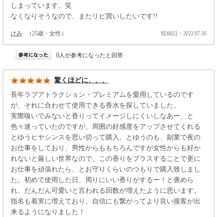
しまっています。笑
なくなりそうなので、またリピ買いしたいです!!
けみ
（25歳・女性）
投稿日：2022.07.30
0人が参考になったと回答
驚くほどに、、、
長年ラブアトラクション・プレミアムを愛用しているのです
が、それに合わせて使用できる香水を探していました。
実際嗅いでみないと香りってイメージしにくいしなあー、と
色々迷っていたのですが、周囲の好感度をアップさせてくれる
とゆうヒヤシンスを思い切って購入。とゆうのも、副業で夜の
お仕事をしており、男性からももちろんですが女性からも好か
れないと厳しい世界なので、この香りをプラスすることで更に
お仕事を頑張れたら、とお守りくらいのつもりで購入致しまし
た。初めて使用した日、周りにいい香りがするー！と褒めら
れ、だんだん可愛いと言われる回数が増えたように思います。
指名も着実に増えており、自信にも繋がってより良い接客が出
来るようになりました！