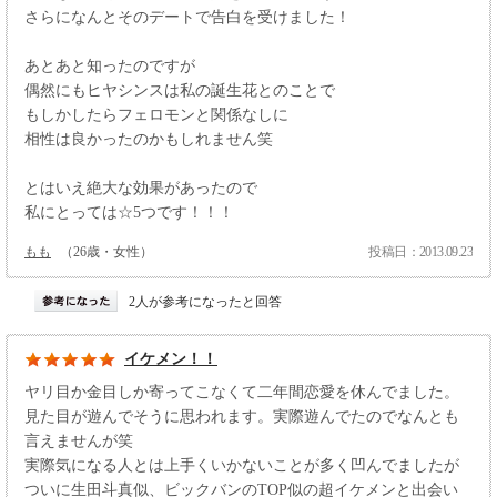
さらになんとそのデートで告白を受けました！
あとあと知ったのですが
偶然にもヒヤシンスは私の誕生花とのことで
もしかしたらフェロモンと関係なしに
相性は良かったのかもしれません笑
とはいえ絶大な効果があったので
私にとっては☆5つです！！！
もも
（26歳・女性）
投稿日：2013.09.23
2人が参考になったと回答
イケメン！！
ヤリ目か金目しか寄ってこなくて二年間恋愛を休んでました。
見た目が遊んでそうに思われます。実際遊んでたのでなんとも
言えませんが笑
実際気になる人とは上手くいかないことが多く凹んでましたが
ついに生田斗真似、ビックバンのTOP似の超イケメンと出会い