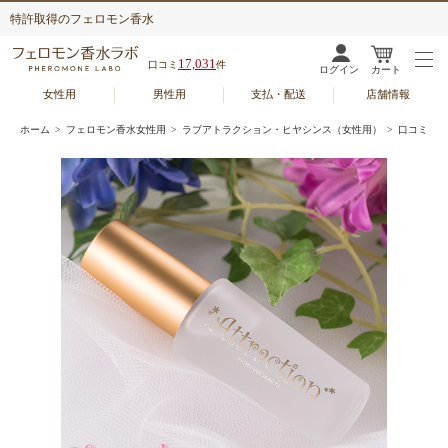
特許取得のフェロモン香水
17,031
口コミ
件
ログイン
カート
女性用
男性用
支払・配送
店舗情報
ホーム
>
フェロモン香水女性用
>
ラブアトラクション・ヒヤシンス（女性用）
> 口コミ