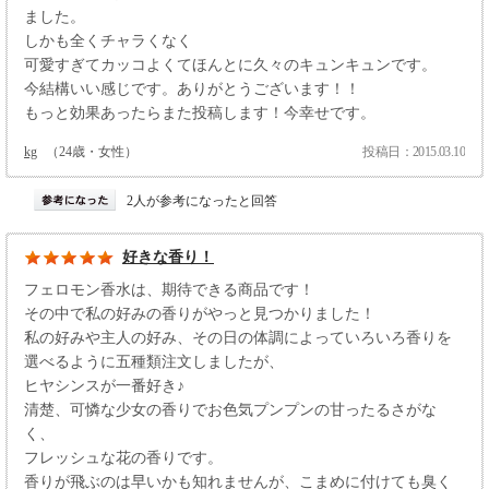
ました。
しかも全くチャラくなく
可愛すぎてカッコよくてほんとに久々のキュンキュンです。
今結構いい感じです。ありがとうございます！！
もっと効果あったらまた投稿します！今幸せです。
kg
（24歳・女性）
投稿日：2015.03.10
2人が参考になったと回答
好きな香り！
フェロモン香水は、期待できる商品です！
その中で私の好みの香りがやっと見つかりました！
私の好みや主人の好み、その日の体調によっていろいろ香りを
選べるように五種類注文しましたが、
ヒヤシンスが一番好き♪
清楚、可憐な少女の香りでお色気プンプンの甘ったるさがな
く、
フレッシュな花の香りです。
香りが飛ぶのは早いかも知れませんが、こまめに付けても臭く