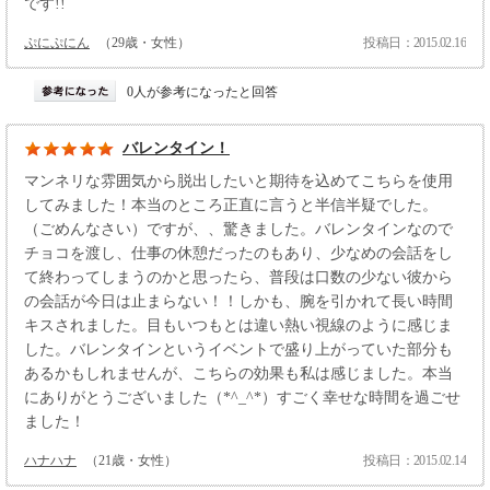
です!!
ぷにぷにん
（29歳・女性）
投稿日：2015.02.16
0人が参考になったと回答
バレンタイン！
マンネリな雰囲気から脱出したいと期待を込めてこちらを使用
してみました！本当のところ正直に言うと半信半疑でした。
（ごめんなさい）ですが、、驚きました。バレンタインなので
チョコを渡し、仕事の休憩だったのもあり、少なめの会話をし
て終わってしまうのかと思ったら、普段は口数の少ない彼から
の会話が今日は止まらない！！しかも、腕を引かれて長い時間
キスされました。目もいつもとは違い熱い視線のように感じま
した。バレンタインというイベントで盛り上がっていた部分も
あるかもしれませんが、こちらの効果も私は感じました。本当
にありがとうございました（*^_^*）すごく幸せな時間を過ごせ
ました！
ハナハナ
（21歳・女性）
投稿日：2015.02.14