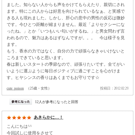
ました。知らない人からも声をかけてもらえたり、親切にされ
ます。特にこの人からは好意を向けられているなぁ、と実感で
きる人も現れました。しかし、肝心の意中の男性の反応は微妙
です。今ひとつ距離が縮まりません。最近「よりセクシーにな
ったね。」とか「いつもいい匂いがするね。」と男女問わず言
われるので、魅力はあるはずなんですが。。。 今は様子を見
ます。
もう、香水の力ではなく、自分の力で頑張らなきゃいけないと
ころまできていると思います。
春は新しいスタートの季節なので、頑張りたいです。全てがい
いように運ぶように毎日ポジティブに過ごすことを心がけま
す。ヒヤシンスの香りはあくまでもお守りです☆
cute_poison
（25歳・女性）
投稿日：2012.02.29
12人が参考になったと回答
あきらかに…！
こんにちは^^
今回試しに使用をさせて