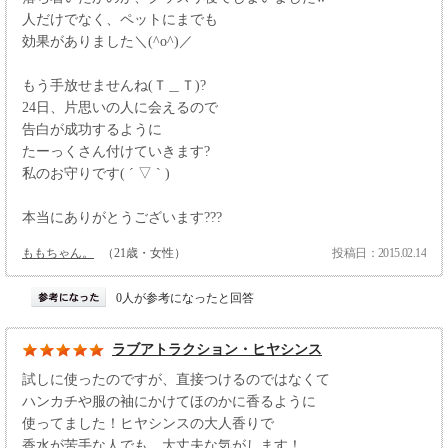
人だけでなく、ペットにまでも
効果がありました＼(^o^)／
もう手放せませんね(Ｔ＿Ｔ)?
24日、片思いの人に会えるので
告白が成功するように
たーっくさん付けていきます?
私のお守りです( ´ ▽ ` )
本当にありがとうございます???
ももちゃん。
（21歳・女性）
投稿日：2015.02.14
0人が参考になったと回答
ラブアトラクション・ヒヤシンス
試しに使ったのですが、直接つけるのではなくて
ハンカチや服の袖にかけてほのかに香るように
使ってました！ヒヤシンスの大人香りで
香水が苦手な人でも、大丈夫な気がします！