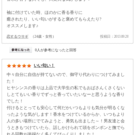
袖に付けていた時、ほのかに香る香りに
癒されたり、いい匂いがすると褒めてもらえたり?
オススメします♪
恋するウサギ
（24歳・女性）
投稿日：2013.09.28
0人が参考になったと回答
いい匂い！
中々自分に自信が持てないので、御守り代わりにつけてみまし
た！
ヒヤシンスの香りは上品で大学生の私でもおばさんくさくない
しとてもいい香りでずっと香っていたいなーと思うような香り
でした！
付けるととっても安心して何だかいつもよりも気分が明るくな
ったような気がします！香水をつけているからか、いつもより
人の多い場所にでてみようと、勇気も出ました～！男友達と会
うときもつけていたら、話しかけられて頭をポンポンと撫でら
れる回数が半端なく多くてびっくりしました！