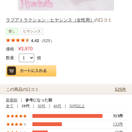
ラブアトラクション・ヒヤシンス（女性用）
の口コミ
癒し
ヒヤシンス
4.42
（525）
¥3,970
価格 :
数量 :
個
525件
この商品の口コミ
新着順
｜
参考になった順
全て
｜
20代
｜
30代
｜
40代
｜
50代以上
313件
132件