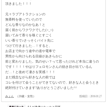
頂きました！！！
元々ラブアトラクションの
無香料を使っていたので
どんな香りなのかなあ！と
届く前からワクワクでした(>_<)
届いてみて香りを嗅ぐとすごく
いい香りで♪さっそくバイト先に
つけて行きました…！すると、
お店まで向かう途中の道や電車で
男性から向けられる目線があきらかに
前と変わりました。気のせい？って思ったけれど本当に違うの
です！！！！やはりフェロモンさんの効き目が出ているん
だ…！と改めて凄さを実感！！！
まだ残念ながら好きな人の前では
コレを付けて会うことができてないので、好きな人と会うとき
絶対付けていきます?ありがとうございました^^
みょん
（20歳・女性）
投稿日：2016.01.27