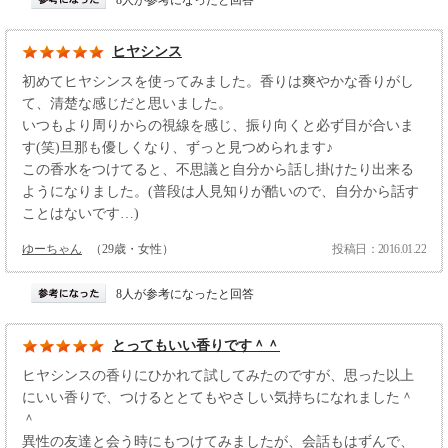
8人が参考になったと回答
ヒヤシンス
初めてヒヤシンスを使ってみました。香りは爽やかな香りがし
て、清楚な感じだと思いました。
いつもより周りからの視線を感じ、振り向くと必ず目が合いま
す(笑)旦那も優しくなり、ずっと見つめられます♪
この香水をつけてると、不思議と自分から話し掛けたり出来る
ようになりました。(普段は人見知りが酷いので、自分から話す
ことはないです…)
ゆーちゃん
（29歳・女性）
投稿日：2016.01.22
8人が参考になったと回答
とってもいい香りです＾＾
ヒヤシンスの香りにひかれて試してみたのですが、思った以上
にいい香りで、つけるととてもやさしい気持ちになれました＾
＾
異性の友達と会う時にもつけてみましたが、会話もはずんで、