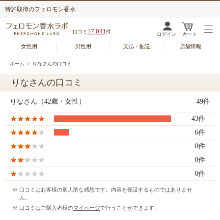
特許取得のフェロモン香水
17,031
口コミ
件
ログイン
カート
女性用
男性用
支払・配送
店舗情報
ホーム
> りなさんの口コミ
りなさんの口コミ
りなさん（42歳・女性）
49件
43件
6件
0件
0件
0件
※ 口コミはお客様の個人的な感想です。内容を保証するものではありませ
ん。
※ 口コミはご購入者様の
マイページ
で行うことができます。