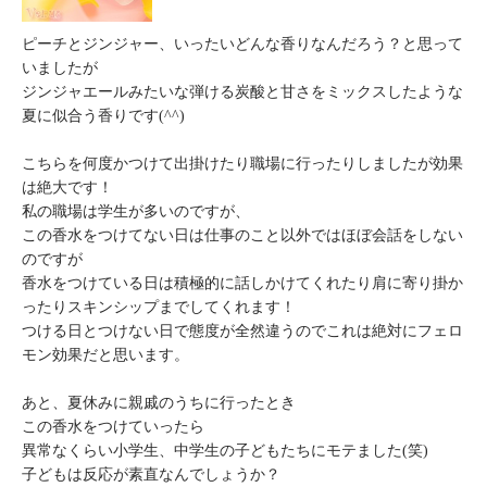
ピーチとジンジャー、いったいどんな香りなんだろう？と思って
いましたが
ジンジャエールみたいな弾ける炭酸と甘さをミックスしたような
夏に似合う香りです(^^)
こちらを何度かつけて出掛けたり職場に行ったりしましたが効果
は絶大です！
私の職場は学生が多いのですが、
この香水をつけてない日は仕事のこと以外ではほぼ会話をしない
のですが
香水をつけている日は積極的に話しかけてくれたり肩に寄り掛か
ったりスキンシップまでしてくれます！
つける日とつけない日で態度が全然違うのでこれは絶対にフェロ
モン効果だと思います。
あと、夏休みに親戚のうちに行ったとき
この香水をつけていったら
異常なくらい小学生、中学生の子どもたちにモテました(笑)
子どもは反応が素直なんでしょうか？