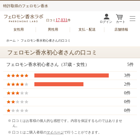
特許取得のフェロモン香水
17,031
口コミ
件
ログイン
カート
女性用
男性用
支払・配送
店舗情報
ホーム
> フェロモン香水初心者さんの口コミ
フェロモン香水初心者さんの口コミ
フェロモン香水初心者さん（37歳・女性）
5件
3件
2件
0件
0件
0件
※ 口コミはお客様の個人的な感想です。内容を保証するものではありませ
ん。
※ 口コミはご購入者様の
マイページ
で行うことができます。