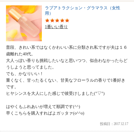
ラブアトラクション・グラマラス（女性
用）
1番いい香り
普段、きれい系ではなくかわいい系に分類され私ですが夫は１６
歳離れた40代。
大人っぽい香りも挑戦したいなと思いつつ、似合わなかったらど
うしようと思ってました。
でも、かなりいい！
重くなく、甘ったるくない、甘美なフローラルの香りで1番好き
です。
ヒヤシンスを大人にした感じで彼受けしました(°▽°)
はやくもふれあいが増えて順調です(^^)
早くこちらを購入すればよガッタァ(o^^o)
投稿日：2017.12.17