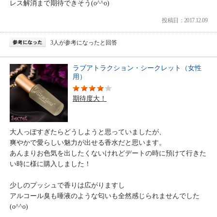
レス解消まで期待できそう(o^^o)
投稿日：2017.12.09
3人が参考になったと回答
ラブアトラクション・シークレット（女性
用）
期待度大！
大人っぽすぎたらどうしようと思っていましたが、
爽やかで愛らしい魅力が出せる香水だと思います。
あんまりお色気を出したくないけれどデートの時に預けて行きた
い時に様に購入しました！
少しのプッシュで香りは広がりますし
アルコール臭も唾液のような匂いも全然感じられませんでした
(o^^o)