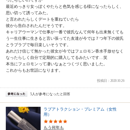
ったらしいのですが
最近めっきり女っぽくやたらと色気を感じる様になったらしく、
思い切って誘ってみた。
と言われたらしくデートを重ねていたら
彼から告白されたんだそうです。
キャリアウーマンで仕事が一番で彼氏なんて何年も出来無くても
う一生仕事に生きると言い張ってた友達が今では７つ年下の彼氏
とラブラブで毎日楽しいそうです。
あれだけ信じて無かった彼女が今ではフェロモン香水手放せなく
なったらしく自分で定期的に購入してるみたいです…笑
本当にフェロモンって凄いなぁとつくづく思いました。
これからもお世話になります。
投稿日：2020.10.26
5人が参考になったと回答
ラブアトラクション・プレミアム（女性
用）
もう何年も