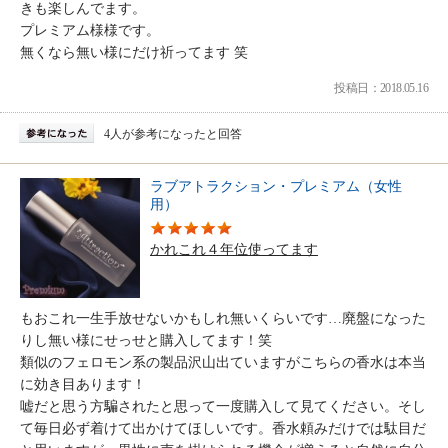
きも楽しんでます。
プレミアム様様です。
無くなら無い様にだけ祈ってます 笑
投稿日：2018.05.16
4人が参考になったと回答
ラブアトラクション・プレミアム（女性
用）
かれこれ４年位使ってます
もおこれ一生手放せないかもしれ無いくらいです…廃盤になった
りし無い様にせっせと購入してます！笑
類似のフェロモン系の製品沢山出ていますがこちらの香水は本当
に効き目あります！
嘘だと思う方騙されたと思って一度購入して見てください。そし
て毎日必ず着けて出かけてほしいです。香水頼みだけでは駄目だ