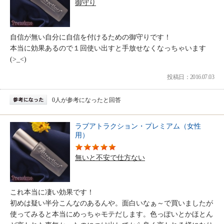
御守り
自信が無い自分に自信を付けるための御守りです！
本当に効果あるので１回使い出すと手放せなくなっちゃいます
(>_<)
投稿日：2016.07.03
0人が参考になったと回答
ラブアトラクション・プレミアム（女性
用）
無いと不安で仕方ない
これ本当に凄い効果です！
初めは疑い半分こんなのあるんや。面白いなぁ～で買いましたが
使ってみると本当にめっちゃモテだします。色っぽいとかほとん