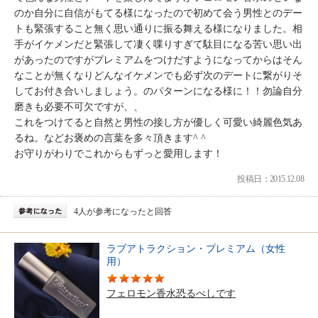
のか自分に自信がもてる様になったので初めて会う男性とのデー
トも緊張すること無く思い通りに振る舞える様になりました。相
手がイケメンだと緊張して凄く喋りすぎて駄目になる苦い思い出
があったのですがプレミアムをつけだすようになってからはそん
なことが無くなりどんなイケメンでも必ず次のデートに繋がりそ
してお付き合いしましょう。のパターンになる様に！！勿論自分
磨きも必要不可欠ですが、、
これをつけてると自然と男性の接し方が優しく可愛い綺麗色気あ
るね。などお褒めの言葉を多々頂きます^ ^
お守りがわりでこれからもずっと愛用します！
投稿日：2015.12.08
4人が参考になったと回答
ラブアトラクション・プレミアム（女性
用）
フェロモン香水恐るべしです