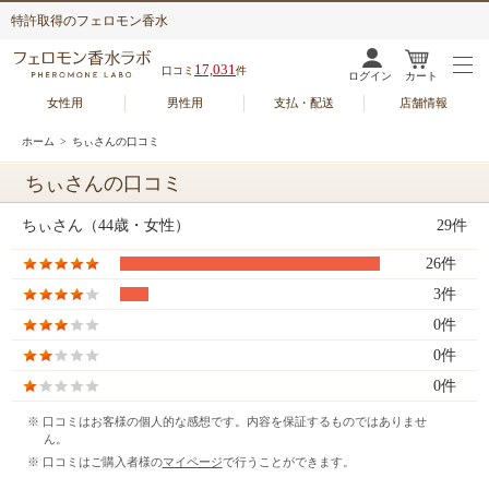
特許取得のフェロモン香水
17,031
口コミ
件
ログイン
カート
女性用
男性用
支払・配送
店舗情報
ホーム
> ちぃさんの口コミ
ちぃさんの口コミ
ちぃさん（44歳・女性）
29件
26件
3件
0件
0件
0件
※ 口コミはお客様の個人的な感想です。内容を保証するものではありませ
ん。
※ 口コミはご購入者様の
マイページ
で行うことができます。