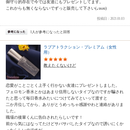
御守り的存在で今では友達にもプレゼントしてます。
これからも無くならないでずっと販売して下さい(｡uωu)
投稿日：2021.01.03
1人が参考になったと回答
ラブアトラクション・プレミアム（女性
用）
教えたくないけど
恋愛がことごとく上手く行かない友達にプレゼントしました。
フェロモン香水とかはあまり信用しないタイプなのですが騙され
たと思って毎日香水みたいにつけてみてといって渡すと
二か月位してから、ありがとうめっちゃ感謝やわと連絡がありま
した。
職場の後輩くんに告白されたらしいです！
前から気にはなってたけどサバサバしたタイプなので誘いにくか