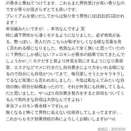
の香水と重ねてつけてます。これもまた男性受けが良い香りなの
ですが香りが混ざらずとても良いです。
プレミアムを使いだしてからは知り合う男性にほぼほぼ口説かれ
ます！
本当嘘みたいですが、、本当なんですよ 笑
特に歳下男性から凄くモテるようになりました。必ず色気があ
る、艶っぽい、美人だの こちらが恥ずかしくなる様な言葉を良
く言われる様になりました。色気なんて全く無いと思っていたの
に？男性にしか感じないフェロモンが香水の効果で出てきたんで
しょうかσ^_^; モテだすと前より外見を気にするようになり美容
室、エステなどマメに行きだし自分磨きにより力をいれる様にな
るので自分にも自信がついてきて、毎日楽しそうとかキラキラし
てるなど友達にも言われ出しました。今迄は私なんてみたいな自
信の無い部分が結構あったので、それが外見にも比例してくるん
だと思いました。やっぱり自分磨き努力をすると自信もついてく
るんで前向きな自信は大切なんですよね！
本当フェロモン香水様々です(u_u)
無くなると怖くて男性に会えない位依存してしまってますが、、
これからもモテ効果持続の為によろしくお願いします(o^^o)
投稿日：2016.09.08