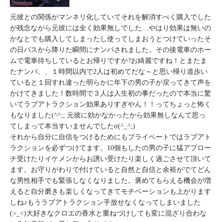
元彼との関係がマンネリ化していてそれを解消すべく購入でした
が残念ながら元彼には全く効果無しでした…やはり効果は無いの
かなとでも購入してしまったし使ってしまおうとつけていったそ
の日バスから降りた瞬間にナンパされました。その後電車のホー
ムで電車待ちしているとお帰りですか?お綺麗ですね！とまたま
たナンパ、、１時間以内で2人は初めてだな～と思い帰り道歩い
ていると１回すれ違った明らかに年下の男の子が戻ってきて声を
かけてきました！数時間で３人は人生初の事だったので本当に驚
いてラブアトラクション効果ありすぎやん！！ってちょっと怖く
もなりました(^^;; 元彼に効かなかったから効果無しなんて思っ
てしまって本当すいませんでしたσ(^_^;)
それから自分に自信をつけるためにもプライベートではラブアト
ラクションを必ずつけてます。10個もしたの男の子に猛アプロー
チ受けたりイケメンからお誘い受けたり楽しく過ごさせて頂いて
ます。お守りがわりで付けていると自然と自信と余裕がでてどん
な男性相手でも緊張しなくなりました。褒めてもらえる機会が増
えると自分磨きも楽しくなってきてモチベーションも上がります
しね♪もうラブアトラクション手放せなくなってしまいました
(>_<)大好きなクロエの香水と重ねづけしても変に混ざり合わな