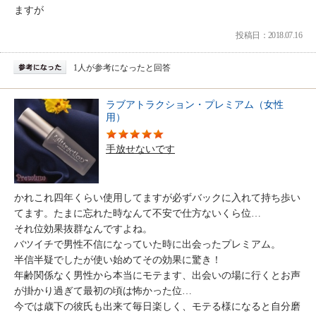
ますが
投稿日：2018.07.16
1人が参考になったと回答
ラブアトラクション・プレミアム（女性
用）
手放せないです
かれこれ四年くらい使用してますが必ずバックに入れて持ち歩い
てます。たまに忘れた時なんて不安で仕方ないくら位…
それ位効果抜群なんですよね。
バツイチで男性不信になっていた時に出会ったプレミアム。
半信半疑でしたが使い始めてその効果に驚き！
年齢関係なく男性から本当にモテます、出会いの場に行くとお声
が掛かり過ぎて最初の頃は怖かった位…
今では歳下の彼氏も出来て毎日楽しく、モテる様になると自分磨