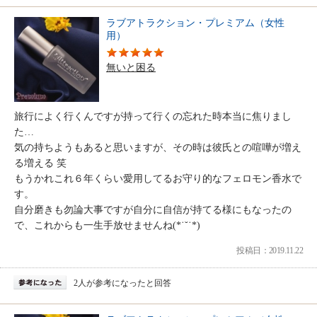
ラブアトラクション・プレミアム（女性
用）
無いと困る
旅行によく行くんですが持って行くの忘れた時本当に焦りまし
た…
気の持ちようもあると思いますが、その時は彼氏との喧嘩が増え
る増える 笑
もうかれこれ６年くらい愛用してるお守り的なフェロモン香水で
す。
自分磨きも勿論大事ですが自分に自信が持てる様にもなったの
で、これからも一生手放せませんね(*˙˘˙*)
投稿日：2019.11.22
2人が参考になったと回答