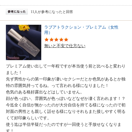
11人が参考になったと回答
ラブアトラクション・プレミアム（女性
用）
無いと不安で仕方ない
プレミアム使い出して一年程ですが本当使う前と比べると変わり
ました！
先ず男性からの第一印象が凄いセクシーだとか色気があるとか独
特の雰囲気持ってるね。って言われる様になりました！
色気のある格好露出などはしていません。
顔が色っぽい、雰囲気が色っぽいなどなぜか凄く言われます！？
今迄全く自信が無かったのが大分自信を持てる様になったので初
対面の男性とも親しく話せる様になりそれもまた接しやすく明る
くて好印象らしいです。
使う迄は半信半疑だったのですが一回使うと手放せなくなりま
す！