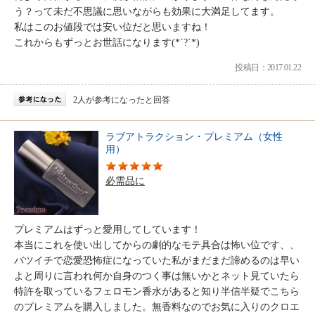
う？って未だ不思議に思いながらも効果に大満足してます。
私はこのお値段では安い位だと思いますね！
これからもずっとお世話になります(*´?`*)
投稿日：2017.01.22
2人が参考になったと回答
ラブアトラクション・プレミアム（女性
用）
必需品に
プレミアムはずっと愛用してしています！
本当にこれを使い出してからの劇的なモテ具合は怖い位です、、
バツイチで恋愛恐怖症になっていた私がまだまだ諦めるのは早い
よと周りに言われ何か自身のつく事は無いかとネット見ていたら
特許を取っているフェロモン香水があると知り半信半疑でこちら
のプレミアムを購入しました。無香料なのでお気に入りのクロエ