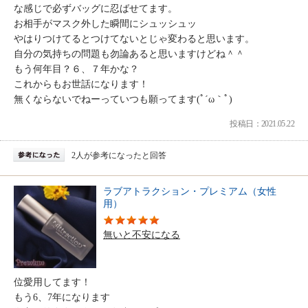
な感じで必ずバッグに忍ばせてます。
お相手がマスク外した瞬間にシュッシュッ
やはりつけてるとつけてないとじゃ変わると思います。
自分の気持ちの問題も勿論あると思いますけどね＾＾
もう何年目？６、７年かな？
これからもお世話になります！
無くならないでねーっていつも願ってます(ﾟ´ω｀ﾟ)
投稿日：2021.05.22
2人が参考になったと回答
ラブアトラクション・プレミアム（女性
用）
無いと不安になる
位愛用してます！
もう6、7年になります