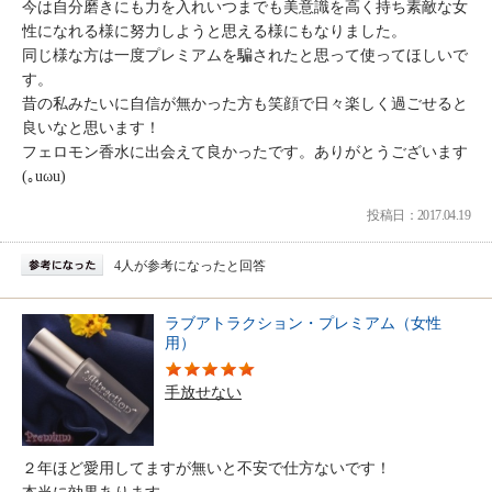
今は自分磨きにも力を入れいつまでも美意識を高く持ち素敵な女
性になれる様に努力しようと思える様にもなりました。
同じ様な方は一度プレミアムを騙されたと思って使ってほしいで
す。
昔の私みたいに自信が無かった方も笑顔で日々楽しく過ごせると
良いなと思います！
フェロモン香水に出会えて良かったです。ありがとうございます
(｡uωu)
投稿日：2017.04.19
4人が参考になったと回答
ラブアトラクション・プレミアム（女性
用）
手放せない
２年ほど愛用してますが無いと不安で仕方ないです！