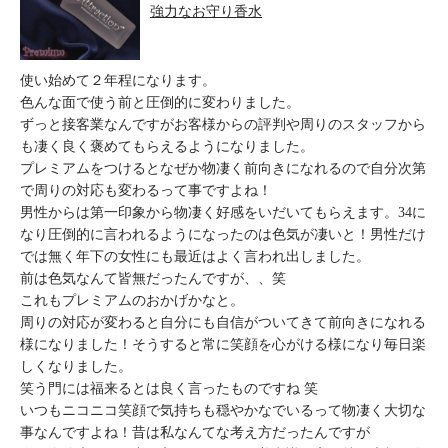
強力なお守り香水
使い始めて２年程になります。
色んな面で使う前と圧倒的に変わりました。
ずっと接客業なんですがお客様からの評判や周りのスタッフから
も凄く良く褒めてもらえるようになりました。
プレミアムをつけるとなぜか物凄く前向きになれるので自分次第
で周りの対応も変わるって事ですよね！
男性からは第一印象から物凄く好感をいだいてもらえます。34に
なり圧倒的に言われるようになったのは色気が凄いと！男性だけ
では無く年下の女性にも最近はよく言われ出しました。
前は色気なんて皆無だったんですが、、笑
これもプレミアムのおかげかなと。
周りの対応が変わると自分にも自信がついてきて前向きになれる
様になりました！そうすると常に笑顔を心がける様になり毎日楽
しくなりました。
笑う門には福来るとは良く言ったものですね 笑
いつもニコニコ笑顔で気持ちも穏やかなでいるって物凄く大切な
事なんですよね！昔は私なんてな考え方だったんですが