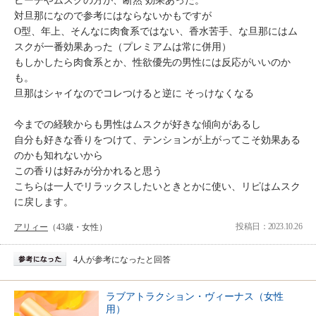
ピーチやムスクの方が、断然 効果あった。
対旦那になので参考にはならないかもですが
O型、年上、そんなに肉食系ではない、香水苦手、な旦那にはム
スクが一番効果あった（プレミアムは常に併用）
もしかしたら肉食系とか、性欲優先の男性には反応がいいのか
も。
旦那はシャイなのでコレつけると逆に そっけなくなる
今までの経験からも男性はムスクが好きな傾向があるし
自分も好きな香りをつけて、テンションが上がってこそ効果ある
のかも知れないから
この香りは好みが分かれると思う
こちらは一人でリラックスしたいときとかに使い、リピはムスク
に戻します。
投稿日：2023.10.26
アリィー
（43歳・女性）
4人が参考になったと回答
ラブアトラクション・ヴィーナス（女性
用）