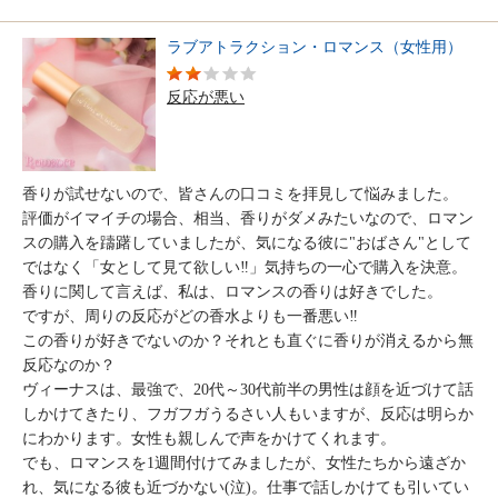
ラブアトラクション・ロマンス（女性用）
反応が悪い
香りが試せないので、皆さんの口コミを拝見して悩みました。
評価がイマイチの場合、相当、香りがダメみたいなので、ロマン
スの購入を躊躇していましたが、気になる彼に"おばさん"として
ではなく「女として見て欲しい‼️」気持ちの一心で購入を決意。
香りに関して言えば、私は、ロマンスの香りは好きでした。
ですが、周りの反応がどの香水よりも一番悪い‼️
この香りが好きでないのか？それとも直ぐに香りが消えるから無
反応なのか？
ヴィーナスは、最強で、20代～30代前半の男性は顔を近づけて話
しかけてきたり、フガフガうるさい人もいますが、反応は明らか
にわかります。女性も親しんで声をかけてくれます。
でも、ロマンスを1週間付けてみましたが、女性たちから遠ざか
れ、気になる彼も近づかない(泣)。仕事で話しかけても引いてい