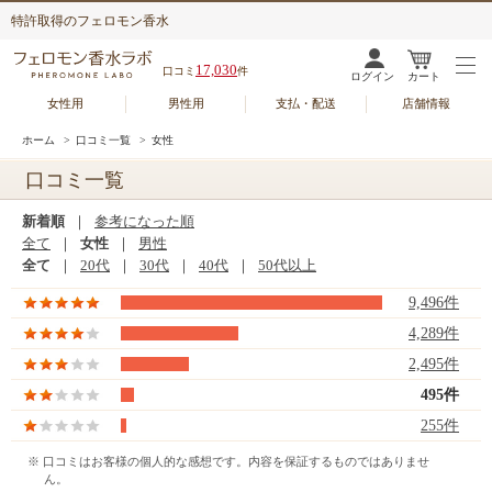
特許取得のフェロモン香水
17,030
口コミ
件
ログイン
カート
女性用
男性用
支払・配送
店舗情報
ホーム
>
口コミ一覧
>
女性
口コミ一覧
新着順
｜
参考になった順
全て
｜
女性
｜
男性
全て
｜
20代
｜
30代
｜
40代
｜
50代以上
9,496件
4,289件
2,495件
495件
255件
※ 口コミはお客様の個人的な感想です。内容を保証するものではありませ
ん。