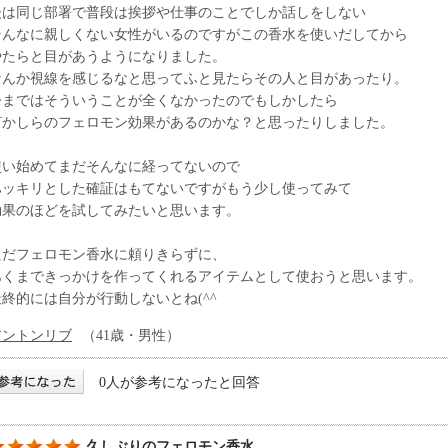
後は同じ部署で普段は挨拶や仕事のことでしか話しをしない
そんなに親しくない女性がいるのですがこの香水を使いだしてから
やたらと目があうようになりました。
なんか視線を感じるなと思ってふと見たらその人と目があったり。
今まではそういうことが全くなかったのでもしかしたら
何かしらのフェロモン効果があるのかな？と思ったりしました。
使い始めてまだそんなに経ってないので
ハッキリとした確証はもてないですがもう少し使ってみて
効果のほどを試してみたいと思います。
ただフェロモン香水に頼りきらずに、
あくまできっかけを作ってくれるアイテムとして使おうと思います。
最終的には自分が行動しないとね(^^
アントンリブ
（41歳・男性）
0人が参考になったと回答
久しぶりのフェロモン香水