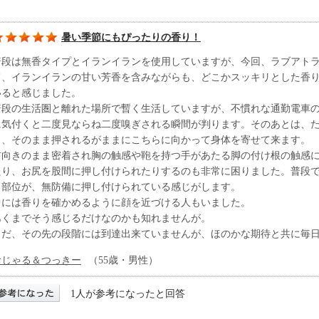
暑い季節にもぴったりの香り！
普段は無香タイプとイランイランを使用していますが、今回、ラブアト
て、イランイランの甘い芳香を含みながらも、どこかスッキリとした香
いると感じました。
普段の生活圏と離れた場所で暫く生活していますが、不慣れな通勤電車
に気付くと二度見ならね二度嗅ぎされる瞬間が判ります。そのあとは、
く、そのまま押されるがままにこちらに向かって身体を寄せて来ます。
前向きのまま密着され胸の触感や鞄を持つ手があたる脚の付け根の触感
たり、お尻を股間に押し付けられたりするのも非常に困りました。普段
る部位が、無防備に押し付けられている感じがします。
中には香りを確かめるように顔を近づける人もいました。
あくまでそう感じるだけなのかも知れませんが。
まだ、その先の段階には到達出来ていませんが、ほのかな期待と共に毎
おじゃる＆つっきー
（55歳・男性）
1人が参考になったと回答