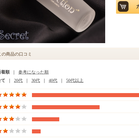
この商品の口コミ
新着順
｜
参考になった順
全て
｜
20代
｜
30代
｜
40代
｜
50代以上