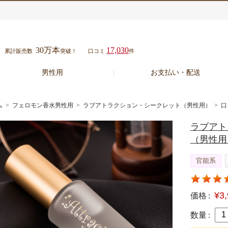
30万本
17,030
累計販売数
突破！
口コミ
件
男性用
お支払い・配送
ム
>
フェロモン香水男性用
>
ラブアトラクション・シークレット（男性用）
> 口
ラブアト
（男性用
官能系
¥3
価格 :
数量 :