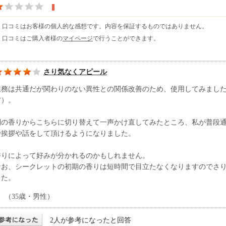
※ 口コミはお客様の個人的な感想です。内容を保証するものではありません。
※ 口コミはご購入者様の
マイページ
で行うことができます。
さり気なくアピール
業務は共通だが関わりのない異性との関係改善のため、使用してみまし
方）。
別の香りからこちらに切り替えて一声かけ直してみたところ、私が普段
で挨拶や話をして頂けるようになりました。
香りによって好みが分かれるのかもしれません。
なお、シークレットの初期の香りは短時間で目立たなくなりますのでさ
した。
（35歳・男性）
2人が参考になったと回答