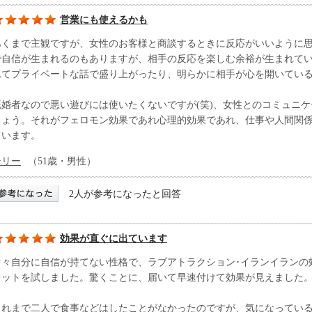
営業にも使えるかも
あくまで主観ですが、女性のお客様と商談するときに反応がいいように
で自信が生まれるのもありますが、相手の反応を楽しむ余裕が生まれて
れてプライベートな話で盛り上がったり、明らかに相手が心を開いてい
既婚者なので悪い遊びには使いたくないですが(笑)、女性とのコミュニ
しょう。それがフェロモン効果であれ心理的効果であれ、仕事や人間関
ています。
テリー
（51歳・男性）
2人が参考になったと回答
効果が直ぐに出ています
中々自分に自信が持てない性格で、ラブアトラクション･イランイランの
レットを試しました。驚くことに、届いて早速付けて効果が見えました
これまで二人で食事などはしたことがなかったのですが、気になってい