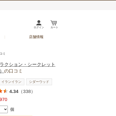
ログイン
カート
店舗情報
コミ
ラクション・シークレット
）
の口コミ
イランイラン
シダーウッド
4.34
（338）
,970
個