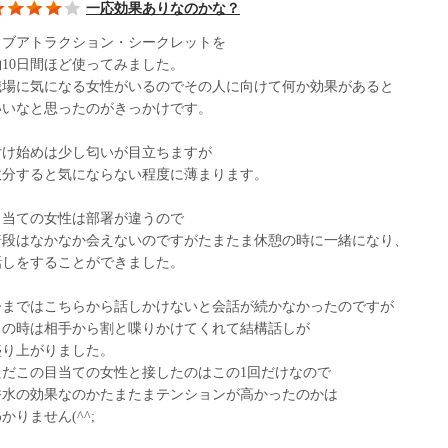
一応効果ありなのかな？
ラブアトラクション・シークレットを
約10日間ほど使ってみました。
職場に気になる女性がいるのでその人に向けて何か効果があると
いいなと思ったのがきっかけです。
付け始めは少し匂いが目立ちますが
数分すると気にならない程度に薄まります。
目当ての女性は部署が違うので
普段はなかなか会えないのですがたまたま休憩の時に一緒になり、
話しをすることができました。
今まではこちらから話しかけないと会話が続かなかったのですが
この時は相手から割と喋りかけてくれて結構話しが
盛り上がりました。
ただこの目当ての女性と接したのはこの1回だけなので
香水の効果なのかたまたまテンションが高かったのかは
かりません(^^;