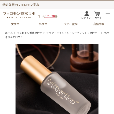
特許取得のフェロモン香水
17,030
口コミ
件
ログイン
カート
女性用
男性用
支払・配送
店舗情報
ホーム
>
フェロモン香水男性用
>
ラブアトラクション・シークレット（男性用）
> つむ
ぎさんの口コミ