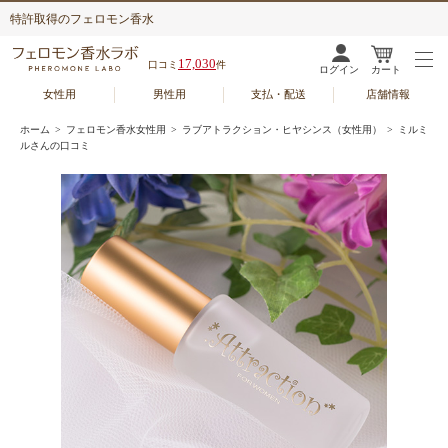
特許取得のフェロモン香水
17,030
口コミ
件
ログイン
カート
女性用
男性用
支払・配送
店舗情報
ホーム
>
フェロモン香水女性用
>
ラブアトラクション・ヒヤシンス（女性用）
> ミルミ
ルさんの口コミ