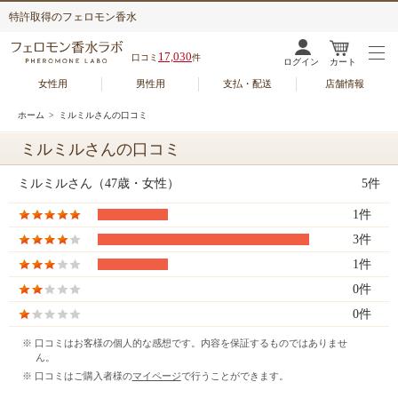
特許取得のフェロモン香水
17,030
口コミ
件
ログイン
カート
女性用
男性用
支払・配送
店舗情報
ホーム
> ミルミルさんの口コミ
ミルミルさんの口コミ
ミルミルさん（47歳・女性）
5件
1件
3件
1件
0件
0件
※ 口コミはお客様の個人的な感想です。内容を保証するものではありませ
ん。
※ 口コミはご購入者様の
マイページ
で行うことができます。