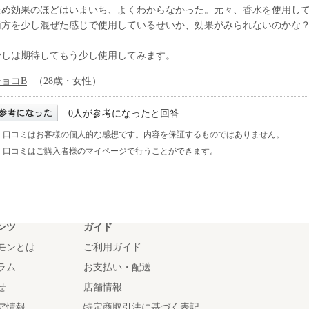
ため効果のほどはいまいち、よくわからなかった。元々、香水を使用し
両方を少し混ぜた感じで使用しているせいか、効果がみられないのかな
少しは期待してもう少し使用してみます。
チョコB
（28歳・女性）
0人が参考になったと回答
※ 口コミはお客様の個人的な感想です。内容を保証するものではありません。
※ 口コミはご購入者様の
マイページ
で行うことができます。
ンツ
ガイド
モンとは
ご利用ガイド
ラム
お支払い・配送
せ
店舗情報
ア情報
特定商取引法に基づく表記