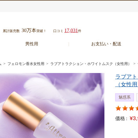
30万本
17,031
累計販売数
突破！
口コミ
件
男性用
お支払い・配送
ム
>
フェロモン香水女性用
>
ラブアトラクション・ホワイトムスク（女性用）
>
ラブアト
（女性用
魅惑系
¥3
価格 :