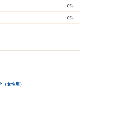
0件
0件
ク（女性用）