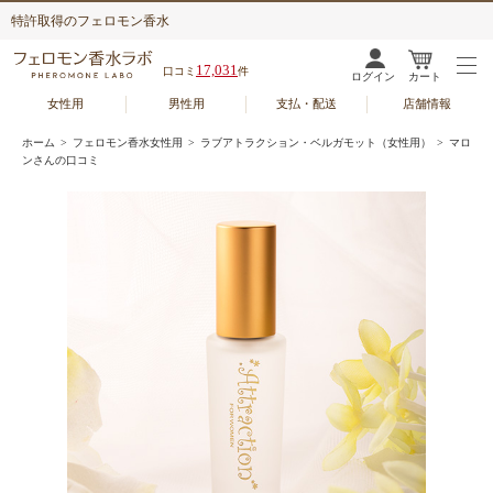
特許取得のフェロモン香水
17,031
口コミ
件
ログイン
カート
女性用
男性用
支払・配送
店舗情報
ホーム
>
フェロモン香水女性用
>
ラブアトラクション・ベルガモット（女性用）
> マロ
ンさんの口コミ