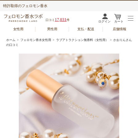
特許取得のフェロモン香水
17,031
口コミ
件
ログイン
カート
女性用
男性用
支払・配送
店舗情報
ホーム
>
フェロモン香水女性用
>
ラブアトラクション無香料（女性用）
> かおりんさん
の口コミ