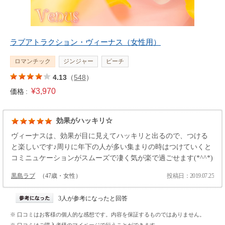
ラブアトラクション・ヴィーナス（女性用）
ロマンチック
ジンジャー
ピーチ
4.13
（
548
）
¥3,970
価格 :
効果がハッキリ☆
ヴィーナスは、効果が目に見えてハッキリと出るので、つける
と楽しいです♪周りに年下の人が多い集まりの時はつけていくと
コミニュケーションがスムーズで凄く気が楽で過ごせます(*^^*)
黒島ラブ
（47歳・女性）
投稿日：2019.07.25
3人が参考になったと回答
※ 口コミはお客様の個人的な感想です。内容を保証するものではありません。