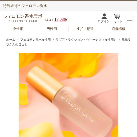
特許取得のフェロモン香水
17,030
口コミ
件
ログイン
カート
女性用
男性用
支払・配送
店舗情報
ホーム
>
フェロモン香水女性用
>
ラブアトラクション・ヴィーナス（女性用）
> 黒島ラ
ブさんの口コミ