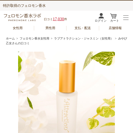
特許取得のフェロモン香水
17,030
口コミ
件
ログイン
カート
女性用
男性用
支払・配送
店舗情報
ホーム
>
フェロモン香水女性用
>
ラブアトラクション・ジャスミン（女性用）
> みやび
乙女さんの口コミ