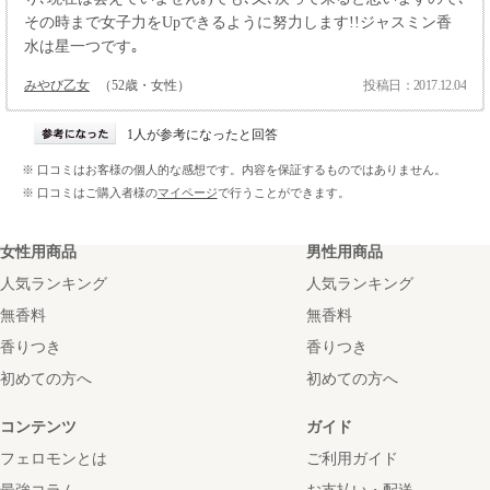
その時まで女子力をUpできるように努力します!!ジャスミン香
水は星一つです｡
みやび乙女
（52歳・女性）
投稿日：2017.12.04
1人が参考になったと回答
※ 口コミはお客様の個人的な感想です。内容を保証するものではありません。
※ 口コミはご購入者様の
マイページ
で行うことができます。
女性用商品
男性用商品
人気ランキング
人気ランキング
無香料
無香料
香りつき
香りつき
初めての方へ
初めての方へ
コンテンツ
ガイド
フェロモンとは
ご利用ガイド