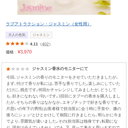
ラブアトラクション・ジャスミン（女性用）
大人の色気
ジャスミン
4.11
（
402
）
¥3,970
価格 :
ジャスミン香水のモニターにて
今回､ジャスミンの香りのモニターをさせていただきましたが､
まず､付けて香りが私には､苦手な香りでした｡楽しみにしていた
だけに､残念です｡何回かチャレンジしてみましたが､どうして
も､好きになれない匂いです｡1回目にタブーの香水を購入しまし
たが､そちらの香りはなかなか､エキゾチックで好きな香りです｡
片思いの年下の男性(お医者様で担当医)に会う時に手首や、膝の
後ろにシュッ!とひとかけして病院に行きましたら､明らかに今ま
でより､雰囲気が違いました｡その(担当医は独身です｡転勤にな
り､現在は会えていません｡)でも､又､戻って来ると思いますので､