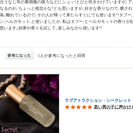
元うなじ耳の裏側膝の後ろなどにシュッ!とひと吹きかけていますが､ア
なるのが､ちょっと残念かな?とも思いますが､好きな香りなので､癒さ
為､離れているので､その人が帰って来たらすぐにでも使います!!タブー,
ン,ベルガモット,と使いましたが､私はタブー,とベルガモットの香りが
思います｡効果や香りを試して､楽しみながら使います!!
1人が参考になったと回答
ラブアトラクション・シークレット
若い男の子に声かけ