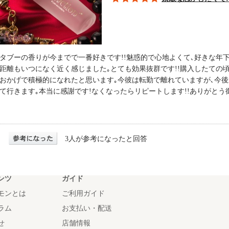
タブーの香りが今までで一番好きです!!魅惑的で心地よくて､好きな年
距離もいつになく近く感じました｡とても効果抜群です!!購入したての
おかげで積極的になれたと思います｡今彼は転勤で離れていますが､今
て行きます｡本当に感謝です!なくなったらリピートします!!ありがとう
3人が参考になったと回答
ンツ
ガイド
モンとは
ご利用ガイド
ラム
お支払い・配送
せ
店舗情報