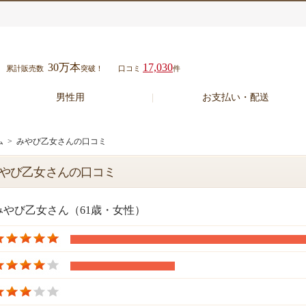
30万本
17,030
累計販売数
突破！
口コミ
件
男性用
お支払い・配送
ム
> みやび乙女さんの口コミ
やび乙女さんの口コミ
みやび乙女さん（61歳・女性）