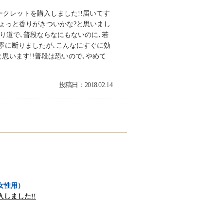
クレットを購入しました!!届いてす
ちょっと香りがきついかな?と思いまし
り道で､普段ならなにもないのに､若
丁寧に断りましたが､こんなにすぐに効
思います!!普段は恐いので､やめて
投稿日：2018.02.14
女性用）
しました!!