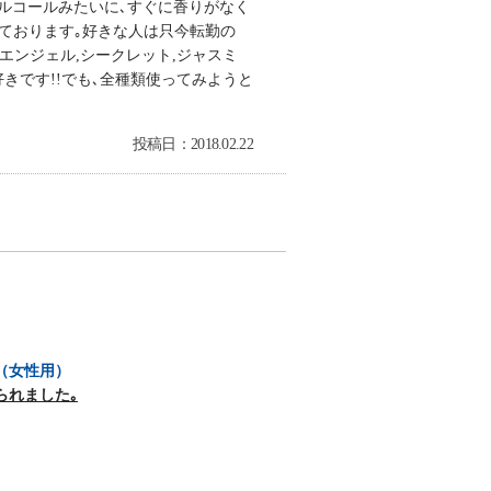
ルコールみたいに､すぐに香りがなく
れております｡好きな人は只今転勤の
エンジェル,シークレット,ジャスミ
好きです!!でも､全種類使ってみようと
投稿日：2018.02.22
（女性用）
られました｡