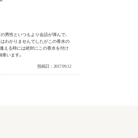
下の男性といつもより会話が弾んで､
頃はわかりませんでしたがこの香水の
後逢える時には絶対にこの香水を付け
御座います｡
投稿日：2017.09.12