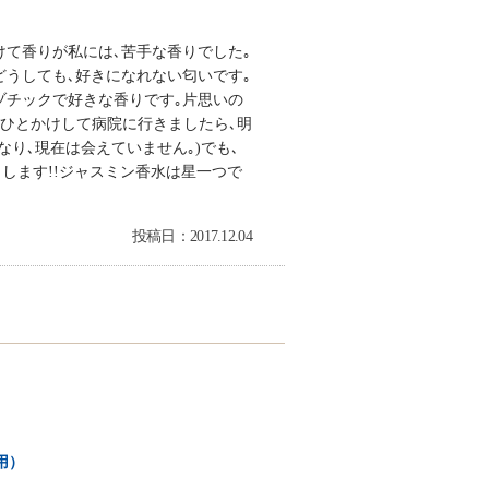
けて香りが私には､苦手な香りでした｡
どうしても､好きになれない匂いです｡
ゾチックで好きな香りです｡片思いの
とひとかけして病院に行きましたら､明
なり､現在は会えていません｡)でも､
します!!ジャスミン香水は星一つで
投稿日：2017.12.04
用）
…