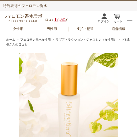
特許取得のフェロモン香水
17,031
口コミ
件
ログイン
カート
女性用
男性用
支払・配送
店舗情報
ホーム
>
フェロモン香水女性用
>
ラブアトラクション・ジャスミン（女性用）
> ドS課
長さんの口コミ