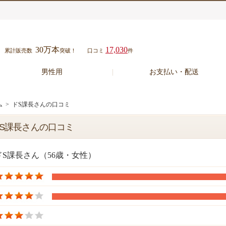
30万本
17,030
累計販売数
突破！
口コミ
件
男性用
お支払い・配送
ム
> ドS課長さんの口コミ
S課長さんの口コミ
ドS課長さん（56歳・女性）