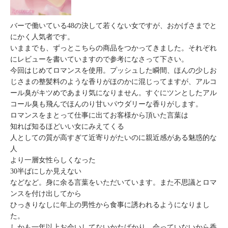
バーで働いている48の決して若くない女ですが、おかげさまでと
にかく人気者です。
いままでも、ずっとこちらの商品をつかってきました。それぞれ
にレビューを書いていますので参考になさって下さい。
今回はじめてロマンスを使用。プッシュした瞬間、ほんの少しお
じさまの整髪料のような香りがほのかに混じってますが、アルコ
ール臭がキツめであまり気になりません。すぐにツンとしたアル
コール臭も飛んでほんのり甘いパウダリーな香りがします。
ロマンスをまとって仕事に出てお客様から頂いた言葉は
知れば知るほどいい女にみえてくる
人としての質が高すぎて近寄りがたいのに親近感がある魅惑的な
人
より一層女性らしくなった
30半ばにしか見えない
などなど。身に余る言葉をいただいています。また不思議とロマ
ンスを付け出してから
ひっきりなしに年上の男性から食事に誘われるようになりまし
た。
しかも一年以上お会いしてないかたばかり。会っていないから香