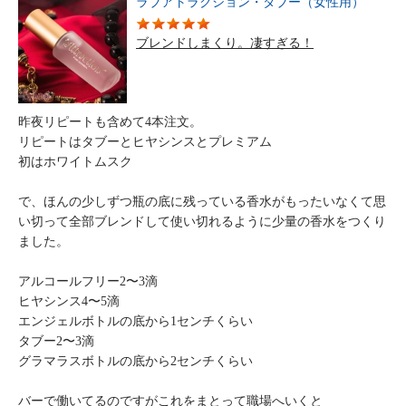
ラブアトラクション・タブー（女性用）
ブレンドしまくり。凄すぎる！
昨夜リピートも含めて4本注文。
リピートはタブーとヒヤシンスとプレミアム
初はホワイトムスク
で、ほんの少しずつ瓶の底に残っている香水がもったいなくて思
い切って全部ブレンドして使い切れるように少量の香水をつくり
ました。
アルコールフリー2〜3滴
ヒヤシンス4〜5滴
エンジェルボトルの底から1センチくらい
タブー2〜3滴
グラマラスボトルの底から2センチくらい
バーで働いてるのですがこれをまとって職場へいくと