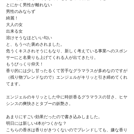
とにかく男性が離れない
男性のみならず
綺麗！
大人の女
出来る女
溶けそうなほどいい匂い
と、もうべた褒めされました。
危うくキスされそうにもなり、新しく考えている事業へのスポン
サーにと名乗りも上げてくれる人が出てきたり。
もうびっくり仰天！
香り的には少し甘ったるくて苦手なグラマラスが多めなのですが
（残り物ブレンドなので）エンジェルがキリッと引き締めてくれ
てます。
エンジェルのキリッとした中に時折香るグラマラスの甘さ、ヒヤ
シンスの爽快さとタブーの妖艶さ。
あまりにすごい効果だったので書き込みしました。
明日には新しい4本がつくかな？
こちらの香水は香りがきつくないのでブレンドしても、嫌な香り