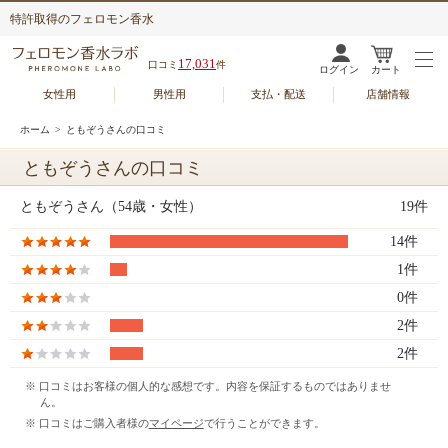
特許取得のフェロモン香水
17,031
口コミ
件
ログイン
カート
女性用
男性用
支払・配送
店舗情報
ホーム
> ともぞうさんの口コミ
ともぞうさんの口コミ
ともぞうさん（54歳・女性）
19件
14件
1件
0件
2件
2件
※ 口コミはお客様の個人的な感想です。内容を保証するものではありませ
ん。
※ 口コミはご購入者様の
マイページ
で行うことができます。