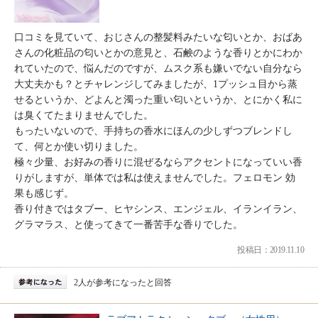
口コミを見ていて、おじさんの整髪料みたいな匂いとか、おばあ
さんの化粧品の匂いとかの意見と、石鹸のような香りとかにわか
れていたので、悩んだのですが、ムスク系も嫌いでない自分なら
大丈夫かも？とチャレンジしてみましたが、1プッシュ目から蒸
せるというか、どよんと濁った重い匂いというか、とにかく私に
は臭くてたまりませんでした。
もったいないので、手持ちの香水にほんの少しずつブレンドし
て、何とか使い切りました。
極々少量、お好みの香りに混ぜるならアクセントになっていい香
りがしますが、単体では私は使えませんでした。フェロモン 効
果も感じず。
香り付きではタブー、ヒヤシンス、エンジェル、イランイラン、
グラマラス、と使ってきて一番苦手な香りでした。
投稿日：2019.11.10
2人が参考になったと回答