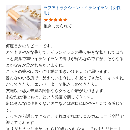
ラブアトラクション・イランイラン（女性
用）
抱きしめられて
何度目かのリピートです。
とても爽やかな香りで、イランイランの香り好きな私としてはも
っと濃厚で重いイランイランの香りが好みなのですが、そうなる
とかなみが分かれちゃいますね。
こちらの香水は男性の衝動に働きかけるように思います。
皆んなのいる所で、見えないように手を握ってきたり、キスをね
だってきたり、エレベーターで抱きしめてきたり。
友達以上恋人未満の関係ならグッと距離が近づきます。
あなたは俺のもの。という態度で接してきます。
逆にそんなに仲良くない男性などは遠目にぼや〜と見てる感じで
す。
こっちから話しかけると、それはそれはウェルカムモード全開で
迎えてくれます。
香りがもう少し重かったら100点なのになぁ。でもまたリピート