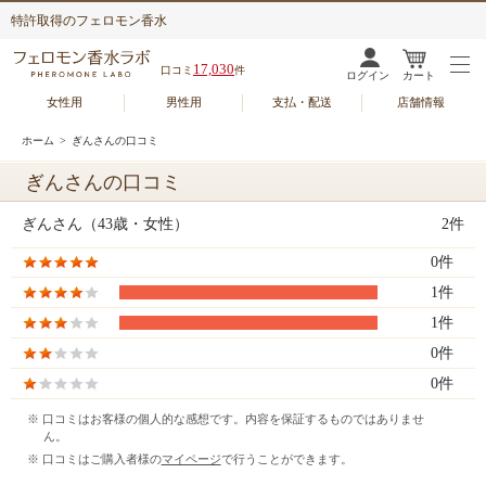
特許取得のフェロモン香水
17,030
口コミ
件
ログイン
カート
女性用
男性用
支払・配送
店舗情報
ホーム
> ぎんさんの口コミ
ぎんさんの口コミ
ぎんさん（43歳・女性）
2件
0件
1件
1件
0件
0件
※ 口コミはお客様の個人的な感想です。内容を保証するものではありませ
ん。
※ 口コミはご購入者様の
マイページ
で行うことができます。