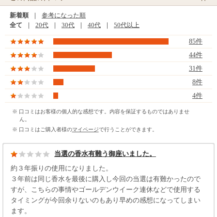
新着順
｜
参考になった順
全て
｜
20代
｜
30代
｜
40代
｜
50代以上
85件
44件
31件
8件
4件
※ 口コミはお客様の個人的な感想です。内容を保証するものではありませ
ん。
※ 口コミはご購入者様の
マイページ
で行うことができます。
当選の香水有難う御座いました。
約３年振りの使用になりました。
３年前は同じ香水を最後に購入し今回の当選は有難かったので
すが、こちらの事情やゴールデンウイーク連休などで使用する
タイミングが今回余りないのもあり早めの感想になってしまい
ます。