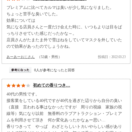
プレミアムに比べてカルマは臭いが少し気になりました。
ちょっと苦手な臭いでした。
効果については
気になる店員さんと一度だけ会えた時に、いつもよりは目をぱ
っちりさせていた感じだったかな～。
店員さんがたまたま外で雪はねをしていてマスクを外していた
ので効果があったのでしょうかね。
あーあーおじさん
（52歳・男性）
投稿日：2022.03.23
0人が参考になったと回答
初めての香りつき…
40代の男性です。
接客業をしている40代ですが40代を過ぎた辺りから自分の臭い
（直接 言われる事はなかったですが 周りの視線 家族の視
線等）気になり以前 無香料のラブアトラクション・プレミア
ムを利用させて頂き 何か変化あったかなぁー思い…
香りつきって やっぱ わざとらしいトカいやらしい感があり