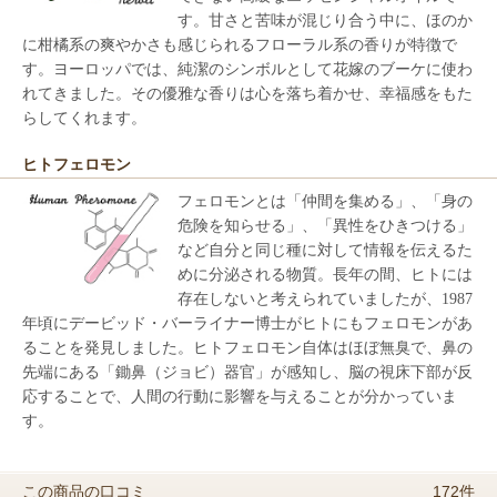
す。甘さと苦味が混じり合う中に、ほのか
に柑橘系の爽やかさも感じられるフローラル系の香りが特徴で
す。ヨーロッパでは、純潔のシンボルとして花嫁のブーケに使わ
れてきました。その優雅な香りは心を落ち着かせ、幸福感をもた
らしてくれます。
ヒトフェロモン
フェロモンとは「仲間を集める」、「身の
危険を知らせる」、「異性をひきつける」
など自分と同じ種に対して情報を伝えるた
めに分泌される物質。長年の間、ヒトには
存在しないと考えられていましたが、1987
年頃にデービッド・バーライナー博士がヒトにもフェロモンがあ
ることを発見しました。ヒトフェロモン自体はほぼ無臭で、鼻の
先端にある「鋤鼻（ジョビ）器官」が感知し、脳の視床下部が反
応することで、人間の行動に影響を与えることが分かっていま
す。
172件
この商品の口コミ