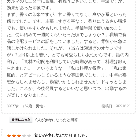
カルマのモニターに当選、有難うございました。早速ですが、
効果があった印象です。
まず、香りの印象ですが、甘い香りでなく、爽やか系といった
感じでした。でも、主張しすぎる事なく、香りにうるさい職場
でも、使いやすいかもしれません。半信半疑で使い始めまし
た。使い始めて一週間くらいたった頃でしょうか？。職場で食
品の宅配サービスの話をしていました。すると、背後から急に
話しかけられました。それが、（当方は50過ぎのオヤジです
が）2回り以上も若い、とても可愛らしい女性からです。話の内
容は、「食材の宅配を利用していた時期があって、料理は鍛え
られました。」というような、「私は料理が得意」、「私は家
庭的」とアピールしているような雰囲気でした。ま、中年の妄
想かもしれませんし、勘違いかもしれませんが、ドキッとしま
した。これが、今後発展するといいなと思いつつ、出勤するの
が楽しくなりました。
89027jk
（52歳・男性）
投稿日：2022.03.23
0人が参考になったと回答
匂いが少し気になりました。