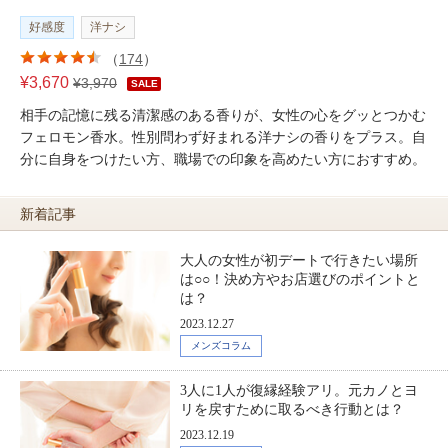
好感度
洋ナシ
（
174
）
¥3,670
¥3,970
SALE
相手の記憶に残る清潔感のある香りが、女性の心をグッとつかむ
フェロモン香水。性別問わず好まれる洋ナシの香りをプラス。自
分に自身をつけたい方、職場での印象を高めたい方におすすめ。
新着記事
大人の女性が初デートで行きたい場所
は○○！決め方やお店選びのポイントと
は？
2023.12.27
メンズコラム
3人に1人が復縁経験アリ。元カノとヨ
リを戻すために取るべき行動とは？
2023.12.19