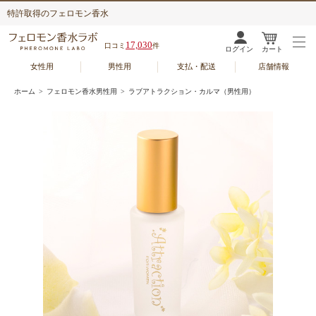
特許取得のフェロモン香水
17,030
口コミ
件
ログイン
カート
女性用
男性用
支払・配送
店舗情報
ホーム
>
フェロモン香水男性用
> ラブアトラクション・カルマ（男性用）