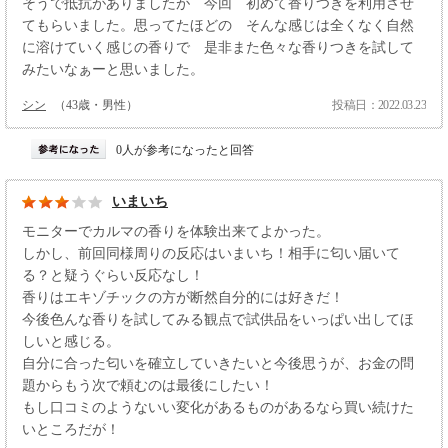
そうで抵抗がありましたが 今回 初めて香りつきを利用させ
てもらいました。思ってたほどの そんな感じは全くなく自然
に溶けていく感じの香りで 是非また色々な香りつきを試して
みたいなぁーと思いました。
シン
（43歳・男性）
投稿日：2022.03.23
0人が参考になったと回答
いまいち
モニターでカルマの香りを体験出来てよかった。
しかし、前回同様周りの反応はいまいち！相手に匂い届いて
る？と疑うぐらい反応なし！
香りはエキゾチックの方が断然自分的には好きだ！
今後色んな香りを試してみる観点で試供品をいっぱい出してほ
しいと感じる。
自分に合った匂いを確立していきたいと今後思うが、お金の問
題からもう次で頼むのは最後にしたい！
もし口コミのようないい変化があるものがあるなら買い続けた
いところだが！