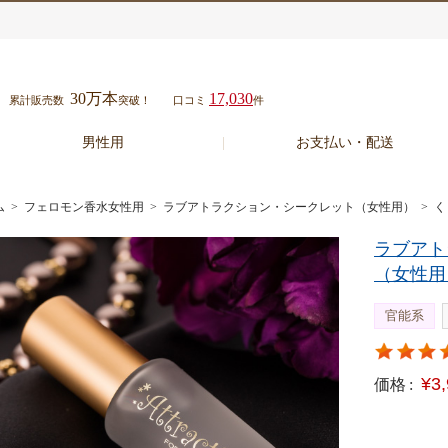
30万本
17,030
累計販売数
突破！
口コミ
件
男性用
お支払い・配送
ム
>
フェロモン香水女性用
>
ラブアトラクション・シークレット（女性用）
> 
ラブアト
（女性用
官能系
¥3
価格 :