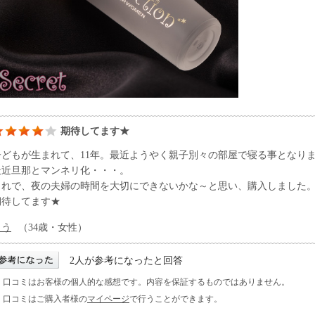
期待してます★
子どもが生まれて、11年。最近ようやく親子別々の部屋で寝る事となり
最近旦那とマンネリ化・・・。
これで、夜の夫婦の時間を大切にできないかな～と思い、購入しました
期待してます★
くう
（34歳・女性）
2人が参考になったと回答
※ 口コミはお客様の個人的な感想です。内容を保証するものではありません。
※ 口コミはご購入者様の
マイページ
で行うことができます。