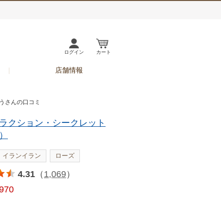
ログイン
カート
店舗情報
くうさんの口コミ
ラクション・シークレット
）
イランイラン
ローズ
4.31
（
1,069
）
,970