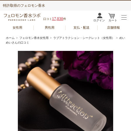
特許取得のフェロモン香水
17,030
口コミ
件
ログイン
カート
女性用
男性用
支払・配送
店舗情報
ホーム
>
フェロモン香水女性用
>
ラブアトラクション・シークレット（女性用）
> めい
めいさんの口コミ