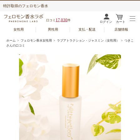
特許取得のフェロモン香水
17,030
口コミ
件
ログイン
カート
女性用
男性用
支払・配送
店舗情報
ホーム
>
フェロモン香水女性用
>
ラブアトラクション・ジャスミン（女性用）
> つきこ
さんの口コミ