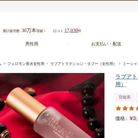
30万本
17,030
累計販売数
突破！
口コミ
件
男性用
お支払い・配送
ム
>
フェロモン香水女性用
>
ラブアトラクション・タブー（女性用）
> ミーシ
ラブアト
用）
官能系
¥3
価格 :