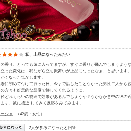
私、上品になったみたい
この香り、とっても気に入ってますが、すぐに香りが飛んでしまうよう
目立った変化は、我ながら立ち振舞いが上品になったなぁ、と思います
らかくなった気がします。
職場に初めて付けて行った日、今まで話したことなかった男性二人から
りの方々も好意的な態度で接してくれるように。
半径どれくらいの範囲で効果があるんでしょうか？なかなか意中の彼の
てます。彼に接近 してみて反応をみてみます。
ミーシャ
（42歳・女性）
2人が参考になったと回答