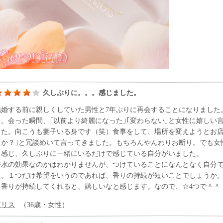
久しぶりに。。。感じました。
結婚する前に親しくしていた男性と7年ぶりに再会することになりました
た。会った瞬間、｢以前より綺麗になった｣｢変わらない｣と女性に嬉しい
した。向こうも妻子いる身です（笑）食事をして、場所を変えようとお店
うか？｣と冗談めいて言ってきました。もちろんやんわりお断り。でも女
く感じ、久しぶりに一緒にいるだけで感じている自分がいました。
香水の効果なのかはわかりませんが、つけていることになんとなく自分
た。１つだけ希望をいうのであれば、香りの持続が短いことでしょうか
と香りが持続してくれると、嬉しいなと感じます。なので、☆4つで＾＾
アリス
（36歳・女性）