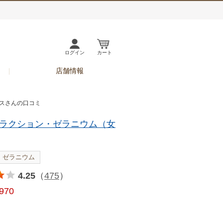
ログイン
カート
店舗情報
リスさんの口コミ
ラクション・ゼラニウム（女
ゼラニウム
4.25
（
475
）
,970