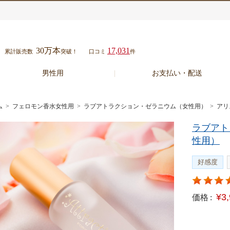
30万本
17,031
累計販売数
突破！
口コミ
件
男性用
お支払い・配送
ム
>
フェロモン香水女性用
>
ラブアトラクション・ゼラニウム（女性用）
> ア
ラブアト
性用）
好感度
¥3
価格 :