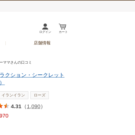
ログイン
カート
店舗情報
ヒーママさんの口コミ
ラクション・シークレット
）
イランイラン
ローズ
4.31
（
1,090
）
,970