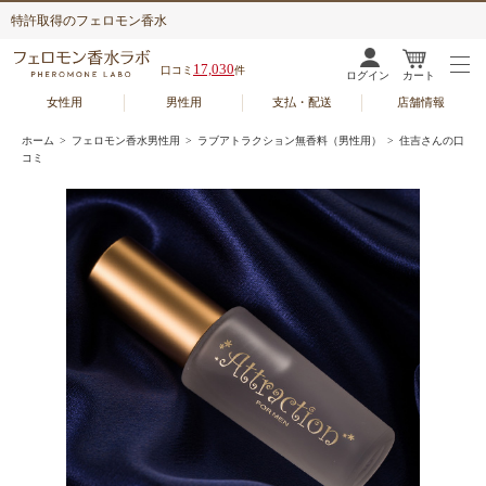
特許取得のフェロモン香水
17,030
口コミ
件
ログイン
カート
女性用
男性用
支払・配送
店舗情報
ホーム
>
フェロモン香水男性用
>
ラブアトラクション無香料（男性用）
> 住吉さんの口
コミ