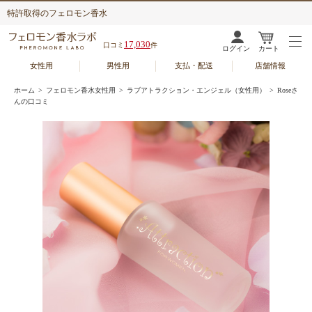
特許取得のフェロモン香水
17,030
口コミ
件
ログイン
カート
女性用
男性用
支払・配送
店舗情報
ホーム
>
フェロモン香水女性用
>
ラブアトラクション・エンジェル（女性用）
> Roseさ
んの口コミ