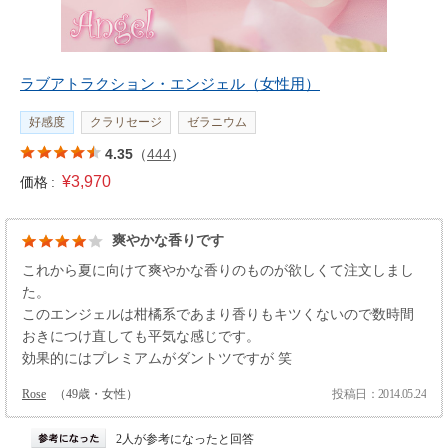
ラブアトラクション・エンジェル（女性用）
好感度
クラリセージ
ゼラニウム
4.35
（
444
）
¥3,970
価格 :
爽やかな香りです
これから夏に向けて爽やかな香りのものが欲しくて注文しまし
た。
このエンジェルは柑橘系であまり香りもキツくないので数時間
おきにつけ直しても平気な感じです。
効果的にはプレミアムがダントツですが 笑
Rose
（49歳・女性）
投稿日：2014.05.24
2人が参考になったと回答