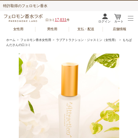
特許取得のフェロモン香水
17,031
口コミ
件
ログイン
カート
女性用
男性用
支払・配送
店舗情報
ホーム
>
フェロモン香水女性用
>
ラブアトラクション・ジャスミン（女性用）
> もちぱ
んださんの口コミ